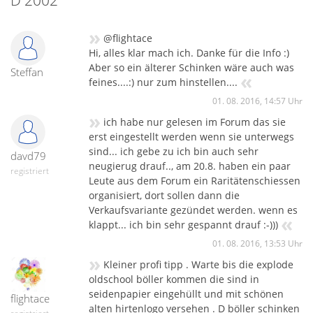
D 2002
»
@flightace
Hi, alles klar mach ich. Danke für die Info :)
Aber so ein älterer Schinken wäre auch was
Steffan
«
feines....:) nur zum hinstellen....
01. 08. 2016, 14:57 Uhr
»
ich habe nur gelesen im Forum das sie
erst eingestellt werden wenn sie unterwegs
sind... ich gebe zu ich bin auch sehr
davd79
neugierug drauf.., am 20.8. haben ein paar
registriert
Leute aus dem Forum ein Raritätenschiessen
organisiert, dort sollen dann die
Verkaufsvariante gezündet werden. wenn es
«
klappt... ich bin sehr gespannt drauf :-)))
01. 08. 2016, 13:53 Uhr
»
Kleiner profi tipp . Warte bis die explode
oldschool böller kommen die sind in
seidenpapier eingehüllt und mit schönen
flightace
alten hirtenlogo versehen . D böller schinken