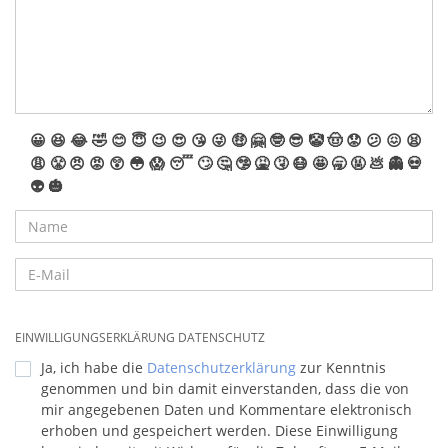
😀
😆
😂
🤣
😊
😇
😉
😍
😘
😜
🤑
🤗
🤓
😎
🤡
🤠
😟
😕
😖
😫
😩
😤
😠
😡
😲
😳
😱
😴
🙄
🤔
🤥
🤮
🤧
😷
🤩
🥱
🤬
💩
👻
💀
👽
🎃
EINWILLIGUNGSERKLÄRUNG DATENSCHUTZ
Ja, ich habe die
Datenschutzerklärung
zur Kenntnis
genommen und bin damit einverstanden, dass die von
mir angegebenen Daten und Kommentare elektronisch
erhoben und gespeichert werden. Diese Einwilligung