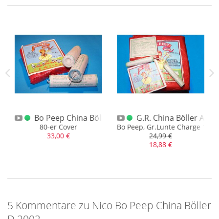
Bo Peep China Böller B Tigerhead 2er
Bo Peep China Böller D Bo Peep 80er
G.R. China Böller A Bo
80-er Cover
Bo Peep, Gr.Lunte Charge 105
33,00 €
24,99 €
18,88 €
5 Kommentare zu Nico Bo Peep China Böller