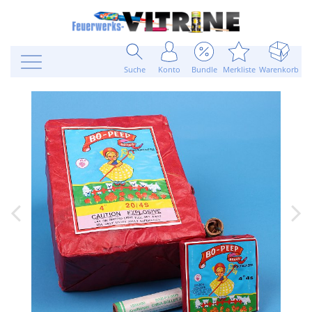
Suche
Konto
Bundle
Merkliste
Warenkorb