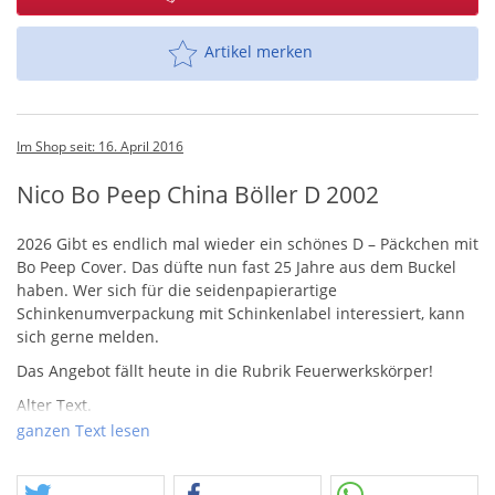
Artikel merken
Im Shop seit: 16. April 2016
Nico Bo Peep China Böller D 2002
2026 Gibt es endlich mal wieder ein schönes D – Päckchen mit
Bo Peep Cover. Das düfte nun fast 25 Jahre aus dem Buckel
haben. Wer sich für die seidenpapierartige
Schinkenumverpackung mit Schinkenlabel interessiert, kann
sich gerne melden.
Das Angebot fällt heute in die Rubrik Feuerwerkskörper!
Alter Text.
Ein erstes Schinken-Angebot in 2016! Alles was geht, werden
ganzen Text lesen
wir euch dieses Jahr nochmal bieten! Dieses mal einen China
Böller D in rotem Seidenpapier mit Bo Peep. Nunja, es