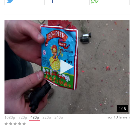
handelt sich dabei sicherlich um eine der letzten
Ausführungen, die um das Jahr 2000 noch als Schinken
hergestellt wurde. Leider ist das Papier nicht ganz so robust,
wie ein Umkarton, daher können die zur Auslieferung
kommenden Schinken bereits eingerissen sein. Damit sich
der Zustand nicht noch weiter verschlechtert, sind bereits
jetzt alle Schinken in Folie eingeschlagen! Wir wünschen euch
mit diesem Angebot viel Spaß!
1:18
vor 10 Jahren
1080p
720p
480p
320p
240p