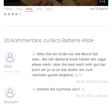
3:18
vor 10 Jahren
1080p
720p
480p
320p
240p
20 Kommentare zu Nico Batterie-Kiste
»
Alles hat ein Ende nur die Wurst hat
zwei...Bei der Batterie-Kiste hatten wir sogar
etwas mehr, aber die kam wohl sehr gut bei
Julius
euch an! Ja so ist das leider, bis zum
Vitrine-Team
«
nächsten guten Angebot :-)
04. 10. 2016, 07:52 Uhr
»
«
Kommt die nochmal rein?
03. 10. 2016, 23:53 Uhr
Anonym