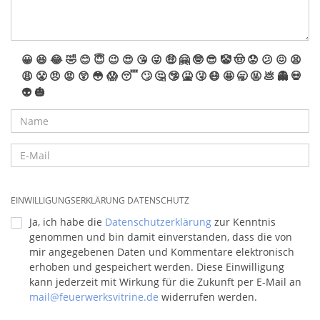
😀
😆
😂
🤣
😊
😇
😉
😍
😘
😜
🤑
🤗
🤓
😎
🤡
🤠
😟
😕
😖
😫
😩
😤
😠
😡
😲
😳
😱
😴
🙄
🤔
🤥
🤮
🤧
😷
🤩
🥱
🤬
💩
👻
💀
👽
🎃
EINWILLIGUNGSERKLÄRUNG DATENSCHUTZ
Ja, ich habe die
Datenschutzerklärung
zur Kenntnis
genommen und bin damit einverstanden, dass die von
mir angegebenen Daten und Kommentare elektronisch
erhoben und gespeichert werden. Diese Einwilligung
kann jederzeit mit Wirkung für die Zukunft per E-Mail an
mail@feuerwerksvitrine.de
widerrufen werden.