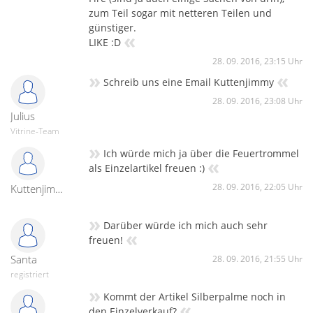
zum Teil sogar mit netteren Teilen und
günstiger.
«
LIKE :D
28. 09. 2016, 23:15 Uhr
»
«
Schreib uns eine Email Kuttenjimmy
28. 09. 2016, 23:08 Uhr
Julius
Vitrine-Team
»
Ich würde mich ja über die Feuertrommel
«
als Einzelartikel freuen :)
28. 09. 2016, 22:05 Uhr
Kuttenjimmy (uneingeloggt)
»
Darüber würde ich mich auch sehr
«
freuen!
Santa
28. 09. 2016, 21:55 Uhr
registriert
»
Kommt der Artikel Silberpalme noch in
«
den Einzelverkauf?