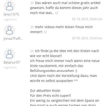
»
Das wären auch mal schöne gratis artikel
gewesen, hoffe da kommt dieses Jahr auch
«
noch mal was..
timo1975
03. 10. 2016, 23:04 Uhr
registriert
»
mehr videos mehr kisten freue mich
«
immer!!
JonasTheRocketFreak
29. 09. 2016, 19:54 Uhr
»
Ich finde ja die Idee mit den Kisten nach
wie vor echt klasse!!
Ich freue mich immer noch wenn eine neue
Belanur97
Kiste rauskommt, mir einfach das
registriert
Befüllungsvideo anzusehen :)
Und dann noch die Vorstellung dazu, man
würde es selbst auspacken ^^
Zur aktuellen Kiste:
Für den Preis echt super!!
Ein wenig zu vergleichen mit dem Space on
Fire (sind ja auch einige Sachen von drin),