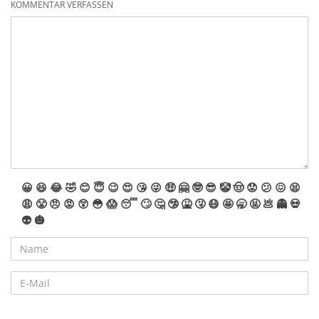
KOMMENTAR VERFASSEN
😀
😆
😂
🤣
😊
😇
😉
😍
😘
😜
🤑
🤗
🤓
😎
🤡
🤠
😟
😕
😖
😫
😩
😤
😠
😡
😲
😳
😱
😴
🙄
🤔
🤥
🤮
🤧
😷
🤩
🥱
🤬
💩
👻
💀
👽
🎃