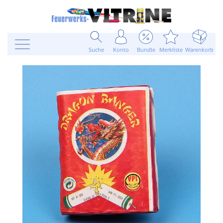
Suche
Konto
Bundle
Merkliste
Warenkorb