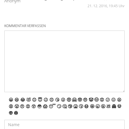
Anonym
21. 12. 2016, 19:45 Uhr
KOMMENTAR VERFASSEN
😀
😆
😂
🤣
😊
😇
😉
😍
😘
😜
🤑
🤗
🤓
😎
🤡
🤠
😟
😕
😖
😫
😩
😤
😠
😡
😲
😳
😱
😴
🙄
🤔
🤥
🤮
🤧
😷
🤩
🥱
🤬
💩
👻
💀
👽
🎃