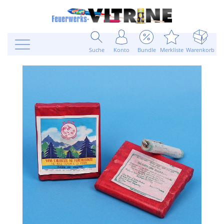
Suche
Konto
Bundle
Merkliste
Warenkorb