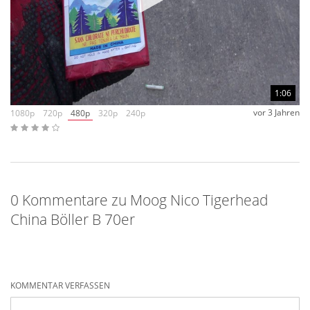
Beschreibungen haben oft noch Bezug zu dein Effekten, die
hier aber definitiv nicht mehr gegeben sind. Sollten sich
Artikel in der Lieferung befinden, die nicht wie beschrieben
sind, schreiben Sie uns.
1:06
vor 3 Jahren
1080p
720p
480p
320p
240p
0 Kommentare zu Moog Nico Tigerhead
China Böller B 70er
KOMMENTAR VERFASSEN