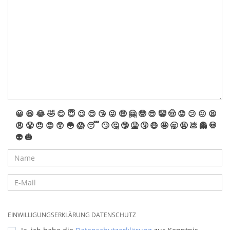
😀
😆
😂
🤣
😊
😇
😉
😍
😘
😜
🤑
🤗
🤓
😎
🤡
🤠
😟
😕
😖
😫
😩
😤
😠
😡
😲
😳
😱
😴
🙄
🤔
🤥
🤮
🤧
😷
🤩
🥱
🤬
💩
👻
💀
👽
🎃
EINWILLIGUNGSERKLÄRUNG DATENSCHUTZ