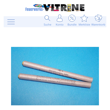
Suche
Konto
Bundle
Merkliste
Warenkorb