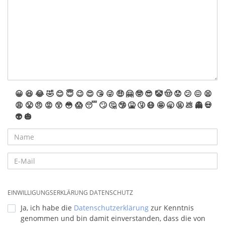
😀
😆
😂
🤣
😊
😇
😉
😍
😘
😜
🤑
🤗
🤓
😎
🤡
🤠
😟
😕
😖
😫
😩
😤
😠
😡
😲
😳
😱
😴
🙄
🤔
🤥
🤮
🤧
😷
🤩
🥱
🤬
💩
👻
💀
👽
🎃
EINWILLIGUNGSERKLÄRUNG DATENSCHUTZ
Ja, ich habe die
Datenschutzerklärung
zur Kenntnis
genommen und bin damit einverstanden, dass die von