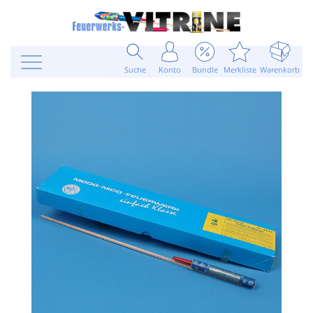
Suche
Konto
Bundle
Merkliste
Warenkorb