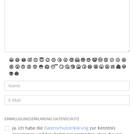
😀
😆
😂
🤣
😊
😇
😉
😍
😘
😜
🤑
🤗
🤓
😎
🤡
🤠
😟
😕
😖
😫
😩
😤
😠
😡
😲
😳
😱
😴
🙄
🤔
🤥
🤮
🤧
😷
🤩
🥱
🤬
💩
👻
💀
👽
🎃
EINWILLIGUNGSERKLÄRUNG DATENSCHUTZ
Ja, ich habe die
Datenschutzerklärung
zur Kenntnis