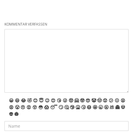
KOMMENTAR VERFASSEN
😀
😆
😂
🤣
😊
😇
😉
😍
😘
😜
🤑
🤗
🤓
😎
🤡
🤠
😟
😕
😖
😫
😩
😤
😠
😡
😲
😳
😱
😴
🙄
🤔
🤥
🤮
🤧
😷
🤩
🥱
🤬
💩
👻
💀
👽
🎃