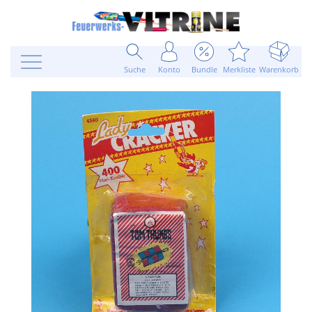
Suche
Konto
Bundle
Merkliste
Warenkorb