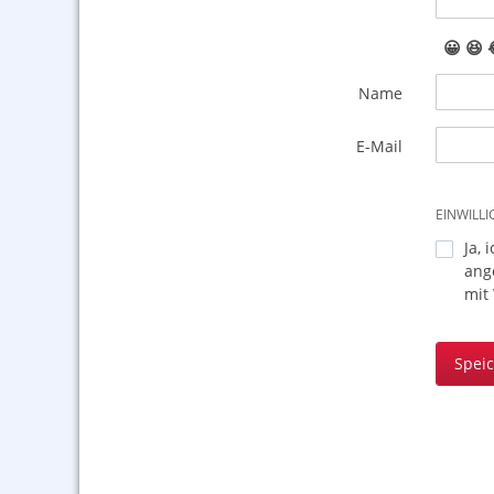
😀
😆
Name
E-Mail
EINWILL
Ja, 
ang
mit
Spei