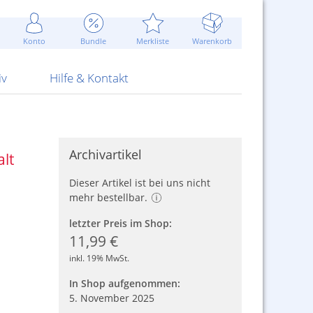
Werbung
 Jahr
are Artikel
Best of Sommeraktionen!
Widerrufsbelehrung
rk
Carl
 Bengalhölzer
fen
bende
Sommerpreise u.v.m.
AGB
otechnik
Konto
Bundle
Merkliste
Warenkorb
nd Attrappen
nehmigung
ste
Blitzschnell...
Kontaktformular
RS Pirotecnia
 und Pistolen
erwerk
& -gebiete
Über uns
werk
Alpha
iv
Hilfe & Kontakt
Archivartikel
lt
Dieser Artikel ist bei uns nicht
mehr bestellbar.
letzter Preis im Shop:
11,99 €
inkl. 19% MwSt.
In Shop aufgenommen:
5. November 2025