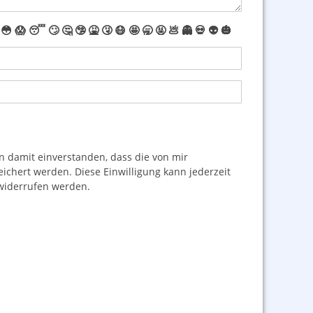
😳
😱
😴
🙄
🤔
🤥
🤮
🤧
😷
🤩
🥱
🤬
💩
👻
💀
👽
🎃
damit einverstanden, dass die von mir
hert werden. Diese Einwilligung kann jederzeit
iderrufen werden.