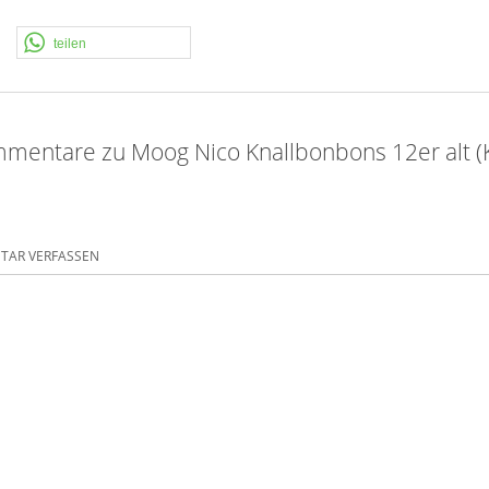
teilen
mentare zu Moog Nico Knallbonbons 12er alt (K
AR VERFASSEN