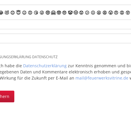
😂
🤣
😊
😇
😉
😍
😘
😜
🤑
🤗
🤓
😎
🤡
🤠
😟
😕
😖
😫
😩
😤
😠
😡
😲
IGUNGSERKLÄRUNG DATENSCHUTZ
ich habe die
Datenschutzerklärung
zur Kenntnis genommen und bin 
egebenen Daten und Kommentare elektronisch erhoben und gespeic
 Wirkung für die Zukunft per E-Mail an
mail@feuerwerksvitrine.de
w
chern