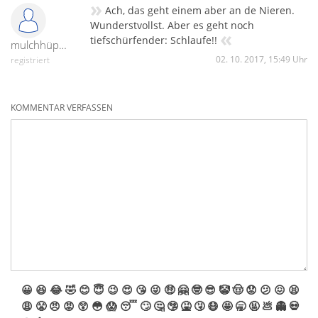
»
Ach, das geht einem aber an de Nieren.
Wunderstvollst. Aber es geht noch
«
tiefschürfender: Schlaufe!!
mulchhüpfer
02. 10. 2017, 15:49 Uhr
registriert
KOMMENTAR VERFASSEN
😀
😆
😂
🤣
😊
😇
😉
😍
😘
😜
🤑
🤗
🤓
😎
🤡
🤠
😟
😕
😖
😫
😩
😤
😠
😡
😲
😳
😱
😴
🙄
🤔
🤥
🤮
🤧
😷
🤩
🥱
🤬
💩
👻
💀