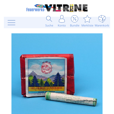
Suche
Konto
Bundle
Merkliste
Warenkorb