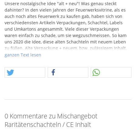
Unsere nostalgische Idee "alt + neu"! Was genau steckt
dahinter? In den vielen Jahren der Feuerwerksvitrine, als es
auch noch altes Feuerwerk zu kaufen gab, haben sich von
verschiedensten Artikeln Verpackungen, Schachtel, Labels
und Umkartons angesammlt. Viele dieser Verpackungen
waren einfach zu schade, um sie wegzuschmeissen. So kam
uns 2020 die Idee, diese alten Schachteln mit neuem Leben
zu füllen. Alte Verpackung + neuem, bzw. zulässigem Inhalt.
Dabei haben wir
ganzen Text lesen
Aus verschiedenen Schachteln, sinnvoll gefüllt, stellt sich
dieses Angebot zusammen. Der bei Lieferung zu erwartende
Artikel ist freibleibend, es können auch Artikel zur
Auslieferung kommen, die nicht abgebildet sind. Es können
aber auch Lieferungswünsche geäußert werden.
insbesondere versucht darauf zu achten, dass möglichst
baugleiche, oder ähnliche, wenn nicht gar Nachfolge –
Produkte den Weg in die Schachteln finden. So war es z.b.
0 Kommentare zu Mischangebot
sehr leicht, die alten Weco Schachteln für Kanonenschläge
mit den aktueller CE zu verwenden. Auch die Superfontäne
Raritätenschachteln / CE Inhalt
von Feistel, war nichts anderes als eine Cuckoo Cuckoo
Fontäne. Sollte es kein entsprechendes Nachfolge-Modell