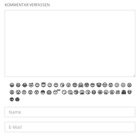
KOMMENTAR VERFASSEN
😀
😆
😂
🤣
😊
😇
😉
😍
😘
😜
🤑
🤗
🤓
😎
🤡
🤠
😟
😕
😖
😫
😩
😤
😠
😡
😲
😳
😱
😴
🙄
🤔
🤥
🤮
🤧
😷
🤩
🥱
🤬
💩
👻
💀
👽
🎃