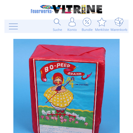
Suche
Konto
Bundle
Merkliste
Warenkorb