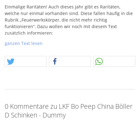
Einmalige Raritäten! Auch dieses Jahr gibt es Raritäten,
welche nur einmal vorhanden sind. Diese fallen häufig in die
Rubrik „Feuerwerkskörper, die nicht mehr richtig
funktionieren“. Dazu wollen wir noch mit diesem Text
zusätzlich informieren:
ACHTUNG
! Es geht um Feuerwerkskörper, welche nicht mehr
ganzen Text lesen
funktionieren. Also nicht mehr richtig abbrennen, zünden,
hochgehen, prachtvoll sind. Man könnte hier viele Begriffe
finden, die beschreiben, welche Einschränkung zur
Verkäuflichkeit führen. Feuerwerkskörper, die nicht mehr
richtig funktionieren, sind nicht gleich zu setzen mit Dummys
oder Attrappen im eigentlich Sinne. Ein Beispiel – Ein
Tischfeuerwerk, dieses von der Pyrowatte befreit funktioniert
schlicht nicht mehr. Eine Rakete, ohne tragfähigen Treiber,
sieht immer noch schön aus, brennen tut da aber nix mehr.
0 Kommentare zu LKF Bo Peep China Böller
Feuerwerkskörper können also auf unterschiedlichste Weise
D Schinken - Dummy
ihre explosive Eigenschaft verlieren. Wer im einzelnen dazu
Fragen hat, kann uns gerne schreiben.