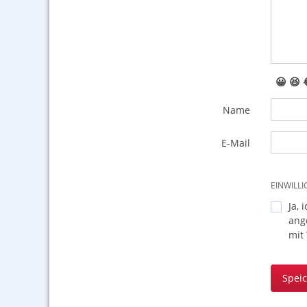
😀
😆
Name
E-Mail
EINWILL
Ja, 
ang
mit
Spei