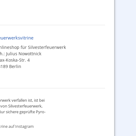
euerwerksvitrine
lineshop für Silvesterfeuerwerk
h.: Julius Nowottnick
x-Koska-Str. 4
189 Berlin
werk verfallen ist, ist bei
d von
Silvesterfeuerwerk
,
ur sichere geprüfte Pyro-
rine auf Instagram