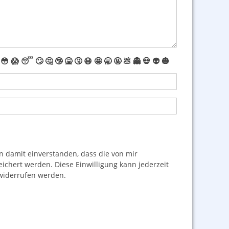
😳
😱
😴
🙄
🤔
🤥
🤮
🤧
😷
🤩
🥱
🤬
💩
👻
💀
👽
🎃
damit einverstanden, dass die von mir
hert werden. Diese Einwilligung kann jederzeit
iderrufen werden.