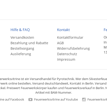
Hilfe & FAQ
Kontakt
F
On
Versandkosten
Kontaktformular
In
Bezahlung und Rabatte
AGB
Ma
Bestellvorgang
Widerrufsbelehrung
13
Auslieferung
Datenschutz
Impressum
rwerksvitrine ist ein
Versandhandel
für
Pyrotechnik
. Wer dem Silvesterfeuer
rwerk online bestellen,
Versand deutschlandweit
, Kontakt in Berlin. Versan
ikel. Preiswert
Feuerwerkskörper
kaufen und Feuerwerksverkauf in Berlin. N
Artikel mit BAM-Nummer.
ine auf Facebook
Feuerwerksvitrine auf Youtube
Feuerwerksvit