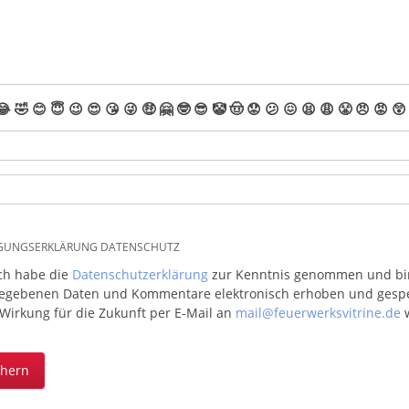
😂
🤣
😊
😇
😉
😍
😘
😜
🤑
🤗
🤓
😎
🤡
🤠
😟
😕
😖
😫
😩
😤
😠
😡
😲
IGUNGSERKLÄRUNG DATENSCHUTZ
ich habe die
Datenschutzerklärung
zur Kenntnis genommen und bin 
egebenen Daten und Kommentare elektronisch erhoben und gespeic
 Wirkung für die Zukunft per E-Mail an
mail@feuerwerksvitrine.de
w
chern