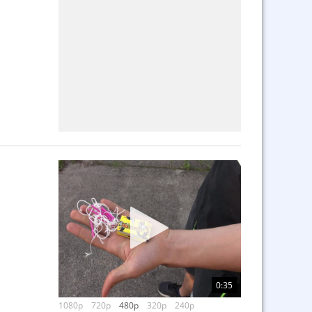
0:35
1080p
720p
480p
320p
240p