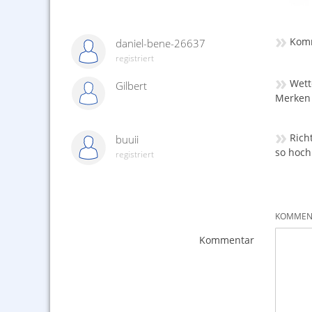
»
Komm
daniel-bene-26637
registriert
»
Wett
Gilbert
Merken d
»
Rich
buuii
so hoch
registriert
KOMMENT
Kommentar