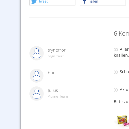
tweet
teilen
6 Kom
»
Alle
trynerror
knallen
registriert
»
Schad
buuii
»
Aktue
Julius
Vitrine-Team
Bitte zu