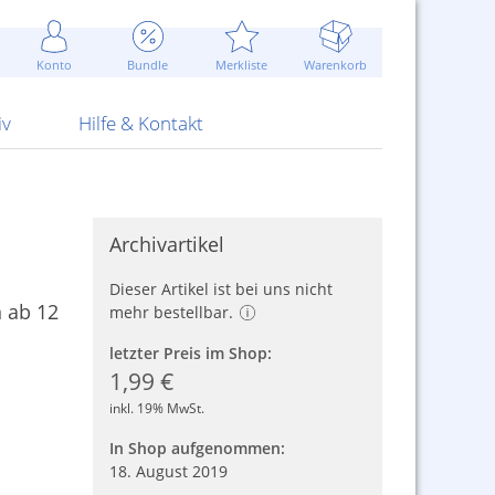
Werbung
 Jahr
are Artikel
Best of Sommeraktionen!
Widerrufsbelehrung
rk
Carl
 Bengalhölzer
fen
bende
Sommerpreise u.v.m.
AGB
otechnik
Konto
Bundle
Merkliste
Warenkorb
nd Attrappen
nehmigung
ste
Blitzschnell...
Kontaktformular
RS Pirotecnia
 und Pistolen
erwerk
& -gebiete
Über uns
werk
Alpha
iv
Hilfe & Kontakt
Archivartikel
Dieser Artikel ist bei uns nicht
 ab 12
mehr bestellbar.
letzter Preis im Shop:
1,99 €
inkl. 19% MwSt.
In Shop aufgenommen:
18. August 2019