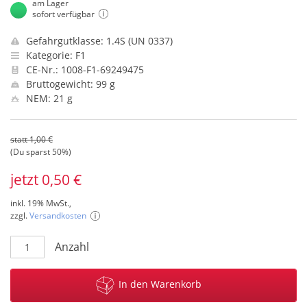
am Lager
sofort verfügbar
Gefahrgutklasse: 1.4S (UN 0337)
Kategorie: F1
CE-Nr.: 1008-F1-69249475
Bruttogewicht: 99 g
NEM: 21 g
statt 1,00 €
(Du sparst 50%)
jetzt 0,50 €
inkl. 19% MwSt.,
zzgl.
Versandkosten
Anzahl
In den Warenkorb