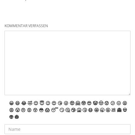
KOMMENTAR VERFASSEN
😀
😆
😂
🤣
😊
😇
😉
😍
😘
😜
🤑
🤗
🤓
😎
🤡
🤠
😟
😕
😖
😫
😩
😤
😠
😡
😲
😳
😱
😴
🙄
🤔
🤥
🤮
🤧
😷
🤩
🥱
🤬
💩
👻
💀
👽
🎃