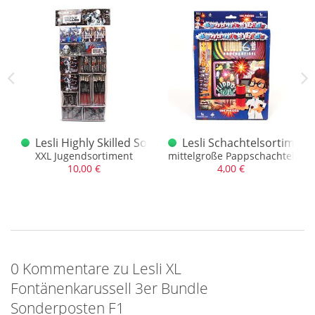
X Sonderposten F1
Lesli Highly Skilled Sonderposten F1
Lesli Schachtelsortimen
ielen Fontänen
XXL Jugendsortiment
mittelgroße Pappschachtel mit 
10,00 €
4,00 €
0 Kommentare zu Lesli XL
Fontänenkarussell 3er Bundle
Sonderposten F1