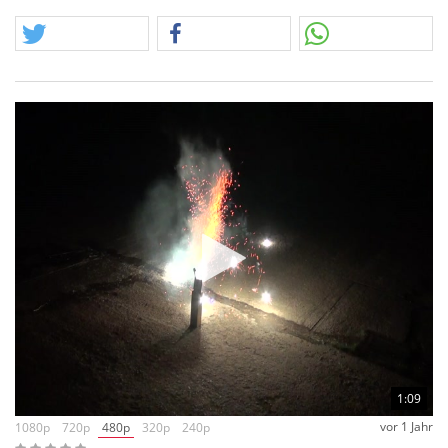
jungfreuliche Videos davon machen. Das in der Folge
stattfindende Sortieren ergibt unterschiedliche Angebote! Es
kommen Sortimente und Schachteln zum Vorschein, diese
lassen sich schnell wieder herstellen, man repariert
Packungen und ergänzt fehlende Inhalte. Diese Artikel sind
dann allenfalls von der Umverpackung her ein "Posten".
SONDERPOSTEN
– Wahnsinn 2025! Wir haben es bereits
angekündigt, der größte Einzelposten der Vitrinengeschichte
hat uns erreicht. Ein großer Bestandteil sind F1 Artikel aus
verschiedenen Discountern und Märkten. Darunter finden
sich Artikel von Aldi, Action und Norma. Diese Artikel
stammen teils auch aus holländischen Märkten und sind so
bei uns weitesgehend unbekannt. Der Schwerpunkt liegt klar
auf "Posten". Demnach sind viele Artikel schlicht lose und
kommen so bei uns als Sortimentseimer oder
Sortimentskisten ins Angebot. Posten bedeutet immer, dass
Verpackungen beschädigt und Inhalte unvollständig sein
können. Wir hoffen natürlich, dass alle Preise mögliche
Umstände des Auslieferungszustandes ausreichend
1:09
entschädigen. Wir wünschen nun viel Spaß mit den
vor 1 Jahr
1080p
720p
480p
320p
240p
Angeboten.