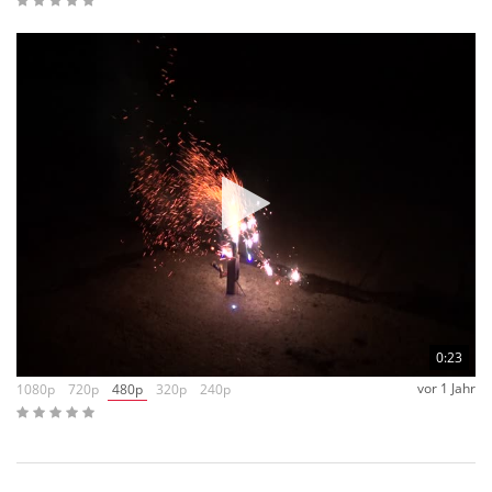
0:23
vor 1 Jahr
1080p
720p
480p
320p
240p