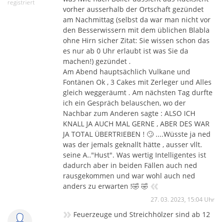
registriert
vorher ausserhalb der Ortschaft gezündet
am Nachmittag (selbst da war man nicht vor
den Besserwissern mit dem üblichen Blabla
ohne Hirn sicher Zitat: Sie wissen schon das
es nur ab 0 Uhr erlaubt ist was Sie da
machen!) gezündet .
Am Abend hauptsächlich Vulkane und
Fontänen Ok , 3 Cakes mit Zerleger und Alles
gleich weggeräumt . Am nächsten Tag durfte
ich ein Gespräch belauschen, wo der
Nachbar zum Anderen sagte : ALSO ICH
KNALL JA AUCH MAL GERNE , ABER DES WAR
JA TOTAL ÜBERTRIEBEN ! 🙄 ....Wüsste ja ned
was der jemals geknallt hätte , ausser vllt.
seine A.."Hust". Was wertig Intelligentes ist
dadurch aber in beiden Fällen auch ned
rausgekommen und war wohl auch ned
«
anders zu erwarten !🤣 🤣
27. 03. 2023, 15:04 Uhr
»
Feuerzeuge und Streichhölzer sind ab 12