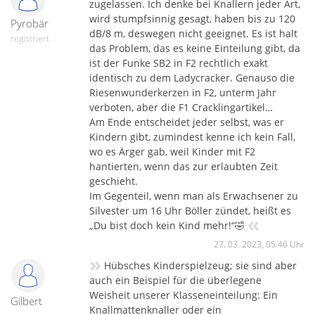
zugelassen. Ich denke bei Knallern jeder Art,
wird stumpfsinnig gesagt, haben bis zu 120
Pyrobär
dB/8 m, deswegen nicht geeignet. Es ist halt
registriert
das Problem, das es keine Einteilung gibt, da
ist der Funke SB2 in F2 rechtlich exakt
identisch zu dem Ladycracker. Genauso die
Riesenwunderkerzen in F2, unterm Jahr
verboten, aber die F1 Cracklingartikel…
Am Ende entscheidet jeder selbst, was er
Kindern gibt, zumindest kenne ich kein Fall,
wo es Ärger gab, weil Kinder mit F2
hantierten, wenn das zur erlaubten Zeit
geschieht.
Im Gegenteil, wenn man als Erwachsener zu
Silvester um 16 Uhr Böller zündet, heißt es
«
„Du bist doch kein Kind mehr!“🤣
27. 03. 2023, 05:46 Uhr
»
Hübsches Kinderspielzeug; sie sind aber
auch ein Beispiel für die überlegene
Weisheit unserer Klasseneinteilung: Ein
Gilbert
Knallmattenknaller oder ein