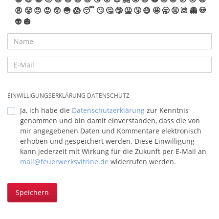
😩
😤
😠
😡
😲
😳
😱
😴
🙄
🤔
🤥
🤮
🤧
😷
🤩
🥱
🤬
💩
👻
💀
👽
🎃
EINWILLIGUNGSERKLÄRUNG DATENSCHUTZ
Ja, ich habe die
Datenschutzerklärung
zur Kenntnis
genommen und bin damit einverstanden, dass die von
mir angegebenen Daten und Kommentare elektronisch
erhoben und gespeichert werden. Diese Einwilligung
kann jederzeit mit Wirkung für die Zukunft per E-Mail an
mail@feuerwerksvitrine.de
widerrufen werden.
Speichern