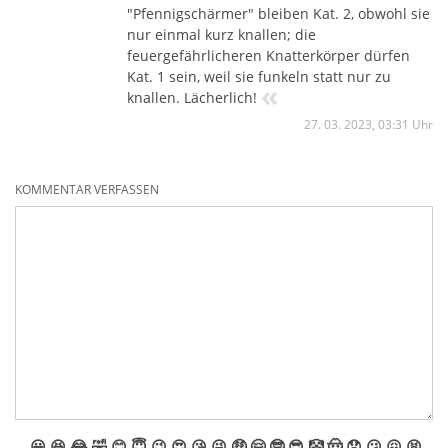
"Pfennigschärmer" bleiben Kat. 2, obwohl sie
nur einmal kurz knallen; die
feuergefährlicheren Knatterkörper dürfen
Kat. 1 sein, weil sie funkeln statt nur zu
«
knallen. Lächerlich!
27. 03. 2023, 03:31 Uhr
KOMMENTAR VERFASSEN
😀
😆
😂
🤣
😊
😇
😉
😍
😘
😜
🤑
🤗
🤓
😎
🤡
🤠
😟
😕
😖
😫