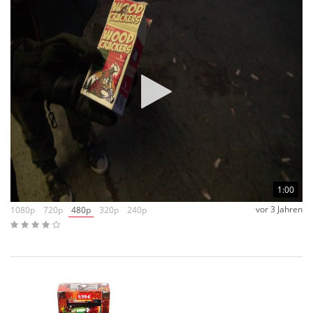
1:00
vor 3 Jahren
1080p
720p
480p
320p
240p