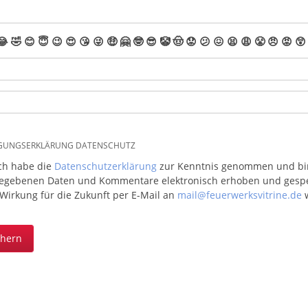
😂
🤣
😊
😇
😉
😍
😘
😜
🤑
🤗
🤓
😎
🤡
🤠
😟
😕
😖
😫
😩
😤
😠
😡
😲
IGUNGSERKLÄRUNG DATENSCHUTZ
ich habe die
Datenschutzerklärung
zur Kenntnis genommen und bin 
egebenen Daten und Kommentare elektronisch erhoben und gespeic
 Wirkung für die Zukunft per E-Mail an
mail@feuerwerksvitrine.de
w
chern