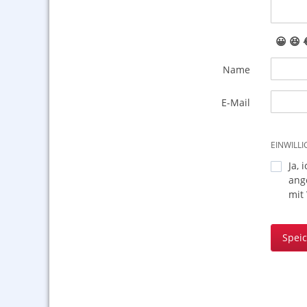
😀
😆
Name
E-Mail
EINWILL
Ja, 
ang
mit
Spei