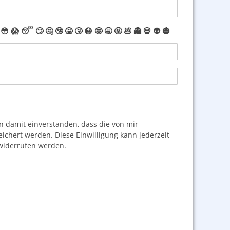
😳
😱
😴
🙄
🤔
🤥
🤮
🤧
😷
🤩
🥱
🤬
💩
👻
💀
👽
🎃
damit einverstanden, dass die von mir
hert werden. Diese Einwilligung kann jederzeit
iderrufen werden.