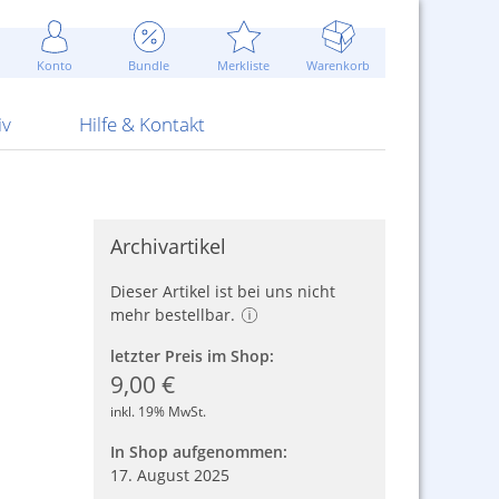
Werbung
 Jahr
are Artikel
Best of Sommeraktionen!
Widerrufsbelehrung
rk
Carl
 Bengalhölzer
fen
bende
Sommerpreise u.v.m.
AGB
otechnik
Konto
Bundle
Merkliste
Warenkorb
nd Attrappen
nehmigung
ste
Blitzschnell...
Kontaktformular
RS Pirotecnia
 und Pistolen
erwerk
& -gebiete
Über uns
werk
Alpha
iv
Hilfe & Kontakt
Archivartikel
Dieser Artikel ist bei uns nicht
mehr bestellbar.
letzter Preis im Shop:
9,00 €
inkl. 19% MwSt.
In Shop aufgenommen:
17. August 2025