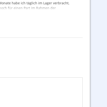
Monate habe ich täglich im Lager verbracht,
r noch für einen Part im Rahmen der
s aus einer Hand. Ich hoffe, jeder findet was für