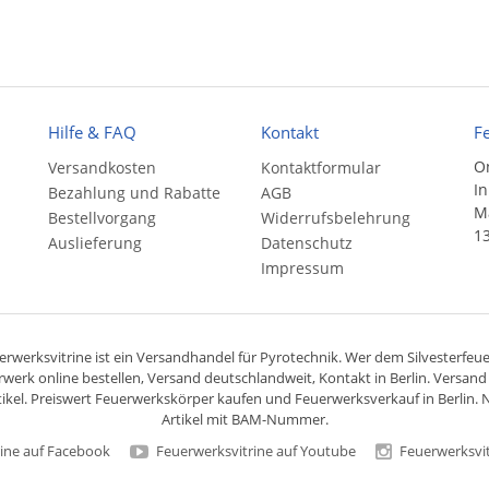
Hilfe & FAQ
Kontakt
F
On
Versandkosten
Kontaktformular
In
Bezahlung und Rabatte
AGB
Ma
Bestellvorgang
Widerrufsbelehrung
13
Auslieferung
Datenschutz
Impressum
rwerksvitrine ist ein
Versandhandel
für
Pyrotechnik
. Wer dem Silvesterfeuer
rwerk online bestellen,
Versand deutschlandweit
, Kontakt in Berlin. Versan
ikel. Preiswert
Feuerwerkskörper
kaufen und Feuerwerksverkauf in Berlin. N
Artikel mit BAM-Nummer.
ine auf Facebook
Feuerwerksvitrine auf Youtube
Feuerwerksvit