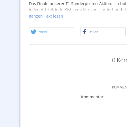
Das Finale unserer F1 Sonderposten-Aktion. Ich hof
jeden Artikel, jede Kiste erschlossen, sortiert und
Sommeraktion reicht, ist Teil des intensiven Aufwan
ganzen Text lesen
sich.
tweet
teilen
0 Kom
KOMMENT
Kommentar