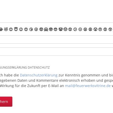
😂
🤣
😊
😇
😉
😍
😘
😜
🤑
🤗
🤓
😎
🤡
🤠
😟
😕
😖
😫
😩
😤
😠
😡
😲
IGUNGSERKLÄRUNG DATENSCHUTZ
ich habe die
Datenschutzerklärung
zur Kenntnis genommen und bin 
egebenen Daten und Kommentare elektronisch erhoben und gespeic
 Wirkung für die Zukunft per E-Mail an
mail@feuerwerksvitrine.de
w
chern