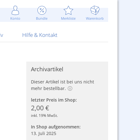
Werbung
 Jahr
are Artikel
Best of Sommeraktionen!
Widerrufsbelehrung
rk
Carl
 Bengalhölzer
fen
bende
Sommerpreise u.v.m.
AGB
otechnik
Konto
Bundle
Merkliste
Warenkorb
nd Attrappen
nehmigung
ste
Blitzschnell...
Kontaktformular
RS Pirotecnia
 und Pistolen
erwerk
& -gebiete
Über uns
werk
Alpha
iv
Hilfe & Kontakt
Archivartikel
Dieser Artikel ist bei uns nicht
mehr bestellbar.
letzter Preis im Shop:
2,00 €
inkl. 19% MwSt.
In Shop aufgenommen:
13. Juli 2025