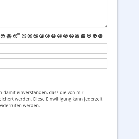
😳
😱
😴
🙄
🤔
🤥
🤮
🤧
😷
🤩
🥱
🤬
💩
👻
💀
👽
🎃
damit einverstanden, dass die von mir
hert werden. Diese Einwilligung kann jederzeit
iderrufen werden.