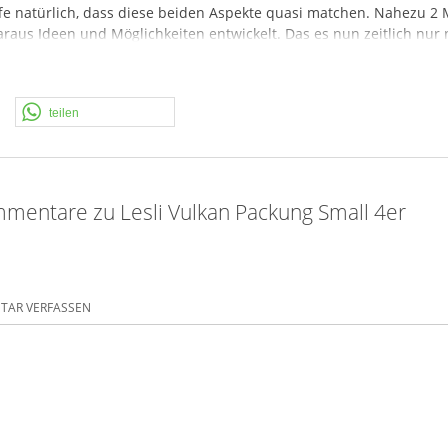
fe natürlich, dass diese beiden Aspekte quasi matchen. Nahezu 2 
 daraus Ideen und Möglichkeiten entwickelt. Das es nun zeitlich nu
ds, der diesen Posten ausmachte. Angebote, Kreationen, Ideen, alle
teilen
mentare zu Lesli Vulkan Packung Small 4er
AR VERFASSEN