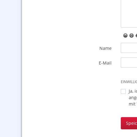
😀
😆
Name
E-Mail
EINWILL
Ja, 
ang
mit
Spei