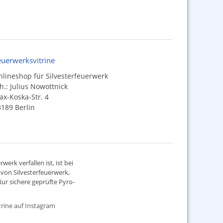
euerwerksvitrine
lineshop für Silvesterfeuerwerk
h.: Julius Nowottnick
x-Koska-Str. 4
189 Berlin
werk verfallen ist, ist bei
d von
Silvesterfeuerwerk
,
ur sichere geprüfte Pyro-
rine auf Instagram