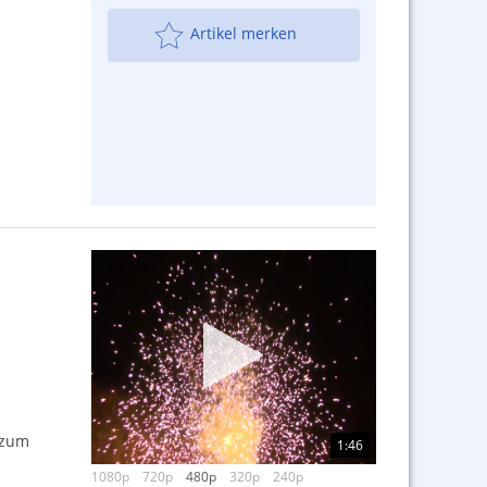
Artikel merken
 zum
1:46
1080p
720p
480p
320p
240p