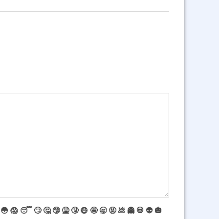
😳
😱
😴
🙄
🤔
🤥
🤮
🤧
😷
🤩
🥱
🤬
💩
👻
💀
👽
🎃