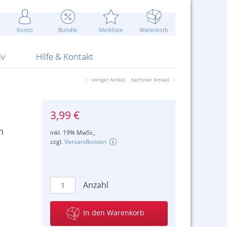
Werbung
 Jahr
are Artikel
Best of Sommeraktionen!
Widerrufsbelehrung
rk
Carl
 Bengalhölzer
fen
bende
Sommerpreise u.v.m.
AGB
otechnik
Konto
Bundle
Merkliste
Warenkorb
nd Attrappen
nehmigung
ste
Blitzschnell...
Kontaktformular
RS Pirotecnia
 und Pistolen
erwerk
& -gebiete
Über uns
werk
Alpha
iv
Hilfe & Kontakt
voriger Artikel
nächster Artikel
3,99 €
n
inkl. 19% MwSt.,
zzgl.
Versandkosten
Anzahl
In den Warenkorb