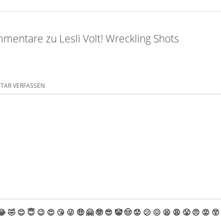
mentare zu Lesli Volt! Wreckling Shots
AR VERFASSEN
😂
🤣
😊
😇
😉
😍
😘
😜
🤑
🤗
🤓
😎
🤡
🤠
😟
😕
😖
😫
😩
😤
😠
😡
😲