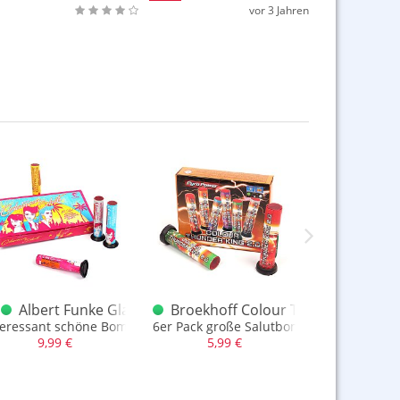
vor 3 Jahren
ic 4 im PVC Beutel
Albert Funke Glamour Shots
Broekhoff Colour Thunder King 2.0
Klase
teressant schöne Bombenrohre mit viel Effekt
6er Pack große Salutbombenrohre
Nur bei uns 
9,99 €
5,99 €
9,99