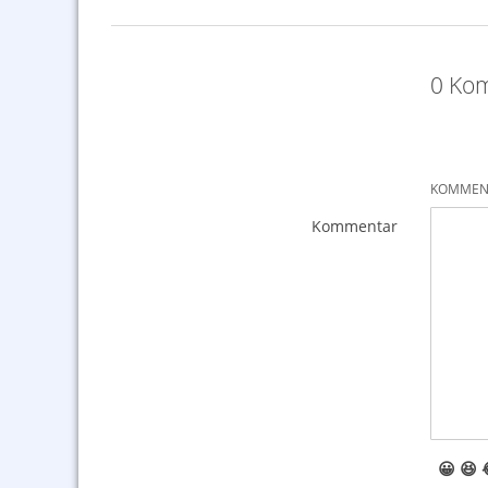
0 Kom
KOMMENT
Kommentar
😀
😆