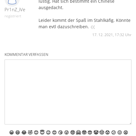
günstige Preise. Die Hersteller werden an ihrer Bestandsware
lustig. Hat sich bestimmt ein Chinese
preislich festhalten und haben keine Not diese
ausgedacht.
Pr1nZ_iVe
überdurchschnittlich günstig abzugeben. So ist es uns eine
registriert
Freude, einen der wenigen großen Posten erhalten zu haben,
Leider kommt der Spaß im Stahlkäfig. Könnte
«
wir sagen „vielen Dank“ Lesli.
man evtl dazuschreiben.
17. 12. 2021, 17:32 Uhr
KOMMENTAR VERFASSEN
😀
😆
😂
🤣
😊
😇
😉
😍
😘
😜
🤑
🤗
🤓
😎
🤡
🤠
😟
😕
😖
😫