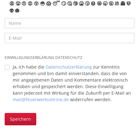
😩
😤
😠
😡
😲
😳
😱
😴
🙄
🤔
🤥
🤮
🤧
😷
🤩
🥱
🤬
💩
👻
💀
👽
🎃
EINWILLIGUNGSERKLÄRUNG DATENSCHUTZ
Ja, ich habe die
Datenschutzerklärung
zur Kenntnis
genommen und bin damit einverstanden, dass die von
mir angegebenen Daten und Kommentare elektronisch
erhoben und gespeichert werden. Diese Einwilligung
kann jederzeit mit Wirkung für die Zukunft per E-Mail an
mail@feuerwerksvitrine.de
widerrufen werden.
Speichern