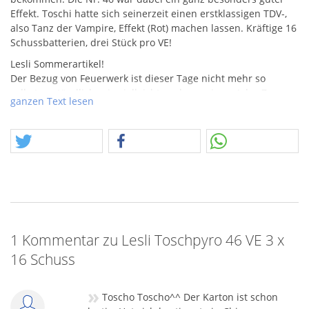
Effekt. Toschi hatte sich seinerzeit einen erstklassigen
TDV
-,
also Tanz der Vampire, Effekt (Rot) machen lassen. Kräftige 16
Schussbatterien, drei Stück pro VE!
Lesli Sommerartikel!
Der Bezug von Feuerwerk ist dieser Tage nicht mehr so
selbstverständlich, wie vielleicht noch vor einem Jahr. Zwar
ganzen Text lesen
sind die Lager der Importeure, insbesondere in Deutschland,
gut gefüllt, doch aus China heißt es „Error“. Die Kombination
aus sehr gerringer Auftragsanfrage von deutschen Firmen in
China, hat bereits seit Ende letzten Jahres zu einer
Verschiebung geführt und man hat Produktionskapazitäten
für andere Länder freigegeben. Zusätzlich führen stark
gestiegene Fracht- und Rohstoffkosten zu empfindlichen
Preiserhöhungen. Selbst wenn es in diesem Jahr noch mal
eine Konjunktur in Sachen Nachfrage ergeben sollte, wird für
1 Kommentar zu Lesli Toschpyro 46 VE 3 x
dieses Silvester kaum noch Feuerwerk für Deutschland
hergestellt werden. Es ist tatsächlich allgemein fraglich, wie
16 Schuss
man zu Produktonsverhältnissen noch vor Corona
zurückfinden will, wenn jetzt für andere Länder stattdessen
»
hergestellt wurde. Das alles ist keine Basis für besonders
Toscho Toscho^^ Der Karton ist schon