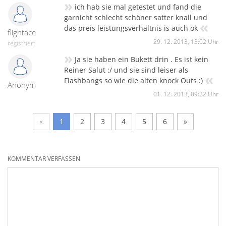
»
ich hab sie mal getestet und fand die
garnicht schlecht schöner satter knall und
«
das preis leistungsverhältnis is auch ok
flightace
29. 12. 2013, 13:02 Uhr
registriert
»
Ja sie haben ein Bukett drin . Es ist kein
Reiner Salut :/ und sie sind leiser als
«
Flashbangs so wie die alten knock Outs :)
Anonym
01. 12. 2013, 09:22 Uhr
«
1
2
3
4
5
6
»
KOMMENTAR VERFASSEN