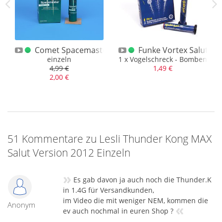
MAX 41gr. NEM Version
Comet Spacemaster einzeln
Funke Vortex Saluts 
einzeln
1 x Vogelschreck - Bombenrohr
4,99 €
1,49 €
2,00 €
51 Kommentare zu Lesli Thunder Kong MAX
Salut Version 2012 Einzeln
»
Es gab davon ja auch noch die Thunder.K
in 1.4G für Versandkunden,
im Video die mit weniger NEM, kommen die
Anonym
«
ev auch nochmal in euren Shop ?