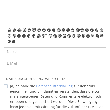
😀
😆
😂
🤣
😊
😇
😉
😍
😘
😜
🤑
🤗
🤓
😎
🤡
🤠
😟
😕
😖
😫
😩
😤
😠
😡
😲
😳
😱
😴
🙄
🤔
🤥
🤮
🤧
😷
🤩
🥱
🤬
💩
👻
💀
👽
🎃
EINWILLIGUNGSERKLÄRUNG DATENSCHUTZ
Ja, ich habe die
Datenschutzerklärung
zur Kenntnis
genommen und bin damit einverstanden, dass die von
mir angegebenen Daten und Kommentare elektronisch
erhoben und gespeichert werden. Diese Einwilligung
kann jederzeit mit Wirkung für die Zukunft per E-Mail an