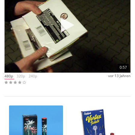
0:57
vor 13 Jahren
480p
320p
240p