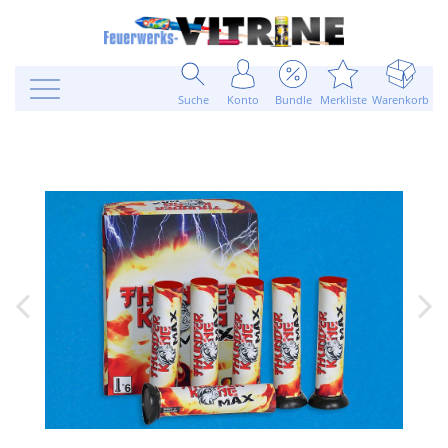
Suche
Konto
Bundle
Merkliste
Warenkorb