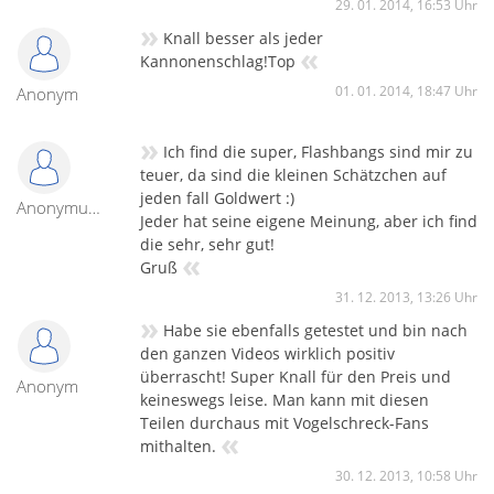
29. 01. 2014, 16:53 Uhr
»
Knall besser als jeder
«
Kannonenschlag!Top
01. 01. 2014, 18:47 Uhr
Anonym
»
Ich find die super, Flashbangs sind mir zu
teuer, da sind die kleinen Schätzchen auf
jeden fall Goldwert :)
AnonymusAnonym
Jeder hat seine eigene Meinung, aber ich find
die sehr, sehr gut!
«
Gruß
31. 12. 2013, 13:26 Uhr
»
Habe sie ebenfalls getestet und bin nach
den ganzen Videos wirklich positiv
überrascht! Super Knall für den Preis und
Anonym
keineswegs leise. Man kann mit diesen
Teilen durchaus mit Vogelschreck-Fans
«
mithalten.
30. 12. 2013, 10:58 Uhr