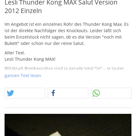
Lesli Thunder Kong MAX Salut Version
2012 Einzeln
Im Angebot ist ein einzelnes Rohr des Thunder Kong Max. Es
ist der direkte Nachfolger des Knockouts. Leider läßt sich
beim Einzelstück nicht sagen, ob es die Version "noch mit
Bukett" oder schon nur der reine Salut.
Alter Text.
Lesli Thunder Kong
MAX
!
Blitzknall-Bombenrohre sind ja gerade total "in" – je lauter,
desto besser!
ganzen Text lesen
Dieses hier soll in etwa wie die FlashBangs von Nico donnern
und die maximal erlaubte
NEM
ausreizen.
Das ist auch der Grund, warum wir die Einzelschachteln
leider nur den Abholerkunden anbieten können.
Versandkunden haben die Möglichkeit eine VE mit 18
Schachteln zu je 6 Stück zu kaufen und sich somit ein
verdammt krachiges Silvester zu sichern…