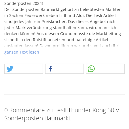
Sonderposten 2024!
Der Sonderposten Baumarkt gehört zu beliebtesten Märkten
in Sachen Feuerwerk neben Lidl und Aldi. Die Lesli Artikel
sind jedes Jahr ein Preiskracher. Das dieses Angebot nicht
jeder Marktveränderung standhalten kann, wird man sich
denken können! Aus diesem Grund musste die Marktleitung
sicherlich den Rotstift ansetzen und hat einige Artikel
auslaufen lassen! Davon profitieren wir und somit auch Ihr!
ganzen Text lesen
Was waren das noch Zeiten! Ein Angebot, bei dem ich heute
nicht mehr aus den Latschen kippe… Nach den letzten Jahren
mit der Fülle an Single Shots, welche im Rahmen der
Hollandposten eine neue Preisdimension angenommen hat,
wirkt der Streichpreis von 27.95 Euro für die 50er VE nicht
mehr zeitgemäß! Trotzdem werden einige die VE in guter
Erinnerung haben, im Jahr 2022 hat man sich dafür vielleicht
noch angestellt und auch der Hollandposten wird mal ein
Ende haben. So sind die dann nur 18,88 Euro als ehemaliger
0 Kommentare zu Lesli Thunder Kong 50 VE
Aktionspreis bald wieder konkurrenzfähig. Die knuffig kleine
VE ist aber trotzdem ganz nett und man kann sie problemlos
Sonderposten Baumarkt
versenden – also her damit!