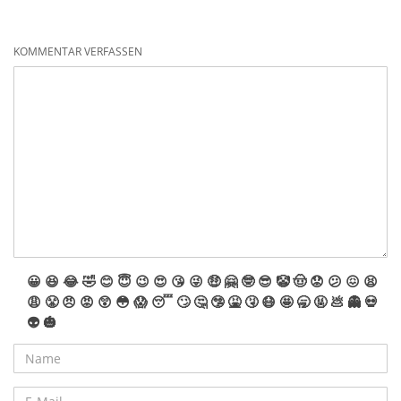
KOMMENTAR VERFASSEN
😀
😆
😂
🤣
😊
😇
😉
😍
😘
😜
🤑
🤗
🤓
😎
🤡
🤠
😟
😕
😖
😫
😩
😤
😠
😡
😲
😳
😱
😴
🙄
🤔
🤥
🤮
🤧
😷
🤩
🥱
🤬
💩
👻
💀
👽
🎃