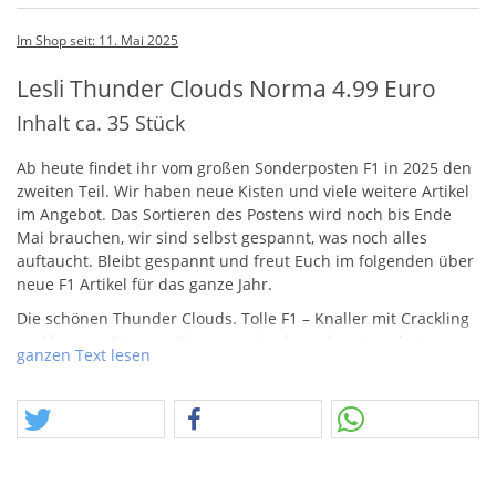
Im Shop seit: 11. Mai 2025
Lesli Thunder Clouds Norma 4.99 Euro
Inhalt ca. 35 Stück
Ab heute findet ihr vom großen Sonderposten F1 in 2025 den
zweiten Teil. Wir haben neue Kisten und viele weitere Artikel
im Angebot. Das Sortieren des Postens wird noch bis Ende
Mai brauchen, wir sind selbst gespannt, was noch alles
auftaucht. Bleibt gespannt und freut Euch im folgenden über
neue F1 Artikel für das ganze Jahr.
Die schönen Thunder Clouds. Tolle F1 – Knaller mit Crackling
und bunten Sternen. Sie waren im deutschen Angebot von
ganzen Text lesen
Lesli eine der ersten Vertreter der neuen Crackling Böllern,
der wahren Flut an Cracklingartikeln im Böller-Style. Hier
eben auch als Variante im Spanishstyle.
Im holländischen Norma gab es sie also für 4,99 Euro, wohin
es im regulären Handel eher 6 – 7 Euro sind, welche man
dafür hinlegen musste. Wir versuchen bei unserem