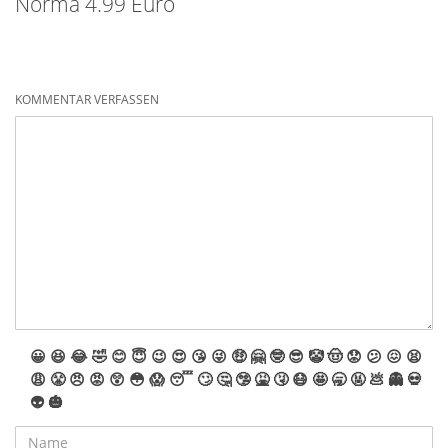
Norma 4.99 Euro
KOMMENTAR VERFASSEN
😀
😆
😂
🤣
😊
😇
😉
😍
😘
😜
🤑
🤗
🤓
😎
🤡
🤠
😟
😕
😖
😫
😩
😤
😠
😡
😲
😳
😱
😴
🙄
🤔
🤥
🤮
🤧
😷
🤩
🥱
🤬
💩
👻
💀
👽
🎃