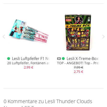
Postenangebot deutlich drunter zu bleiben. Es kann hier also
zu beschädigten Packungen kommen und vielleicht weicht die
Inhaltsmenge auch mal leicht ab.
uds
Lesli Luftpfeifer F1 Norma 20er
Lesli X-Treme-Box XXL
mit Leuchtsternen
20 Luftpfeifer, Fontänen am Stab
TOP - ANGEBOT! Top - Preis!
2,99 €
7,99 €
2,75 €
0 Kommentare zu Lesli Thunder Clouds