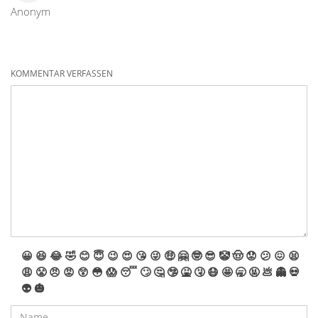
Anonym
KOMMENTAR VERFASSEN
😀
😆
😂
🤣
😊
😇
😉
😍
😘
😜
🤑
🤗
🤓
😎
🤡
🤠
😟
😕
😖
😫
😩
😤
😠
😡
😲
😳
😱
😴
🙄
🤔
🤥
🤮
🤧
😷
🤩
🥱
🤬
💩
👻
💀
👽
🎃