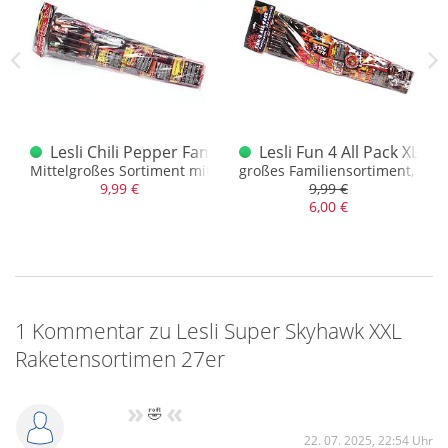
XL Raketensortiment 27er
Lesli Chili Pepper Familypack
Lesli Fun 4 All Pack XL F
t vom Sonderpreis Baumarkt
Mittelgroßes Sortiment mit 5 Raketen und vielen Knallern
großes Familiensortiment, viele 
9,99 €
9,99 €
6,00 €
1 Kommentar zu Lesli Super Skyhawk XXL
Raketensortimen 27er
»
«
🤣
22. 07. 2025, 22:54 Uhr