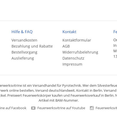
Hilfe & FAQ
Kontakt
F
On
Versandkosten
Kontaktformular
In
Bezahlung und Rabatte
AGB
Ma
Bestellvorgang
Widerrufsbelehrung
13
Auslieferung
Datenschutz
Impressum
rwerksvitrine ist ein
Versandhandel
für
Pyrotechnik
. Wer dem Silvesterfeuer
rwerk online bestellen,
Versand deutschlandweit
, Kontakt in Berlin. Versan
ikel. Preiswert
Feuerwerkskörper
kaufen und Feuerwerksverkauf in Berlin. N
Artikel mit BAM-Nummer.
ine auf Facebook
Feuerwerksvitrine auf Youtube
Feuerwerksvit