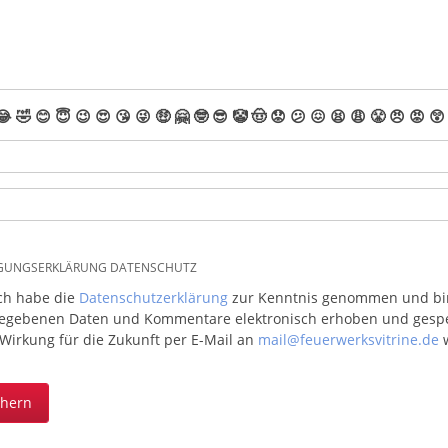
😂
🤣
😊
😇
😉
😍
😘
😜
🤑
🤗
🤓
😎
🤡
🤠
😟
😕
😖
😫
😩
😤
😠
😡
😲
IGUNGSERKLÄRUNG DATENSCHUTZ
ich habe die
Datenschutzerklärung
zur Kenntnis genommen und bin 
egebenen Daten und Kommentare elektronisch erhoben und gespeic
 Wirkung für die Zukunft per E-Mail an
mail@feuerwerksvitrine.de
w
chern