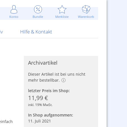
Werbung
 Jahr
are Artikel
Best of Sommeraktionen!
Widerrufsbelehrung
rk
Carl
 Bengalhölzer
fen
bende
Sommerpreise u.v.m.
AGB
otechnik
Konto
Bundle
Merkliste
Warenkorb
nd Attrappen
nehmigung
ste
Blitzschnell...
Kontaktformular
RS Pirotecnia
 und Pistolen
erwerk
& -gebiete
Über uns
werk
Alpha
iv
Hilfe & Kontakt
Archivartikel
Dieser Artikel ist bei uns nicht
mehr bestellbar.
letzter Preis im Shop:
11,99 €
inkl. 19% MwSt.
In Shop aufgenommen:
11. Juli 2021
einfach