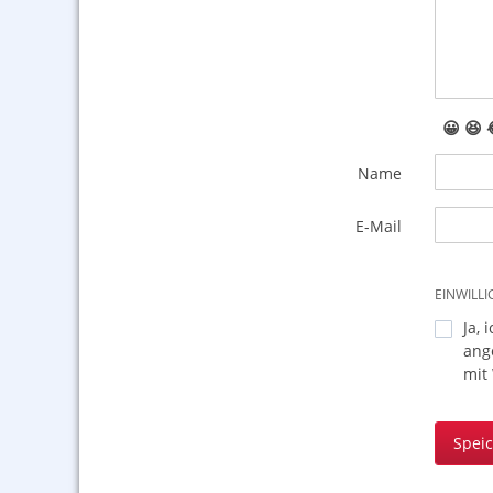
😀
😆
Name
E-Mail
EINWILL
Ja, 
ang
mit
Spei