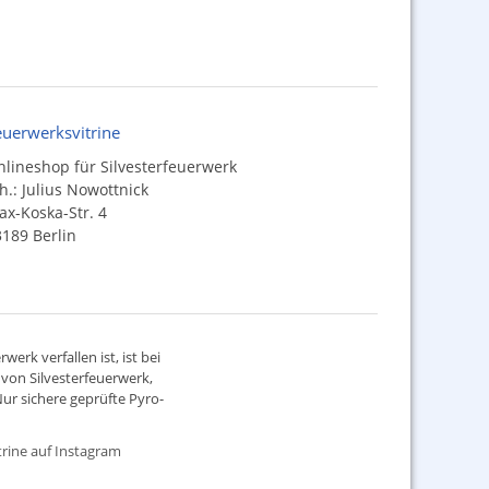
euerwerksvitrine
lineshop für Silvesterfeuerwerk
h.: Julius Nowottnick
x-Koska-Str. 4
189 Berlin
werk verfallen ist, ist bei
d von
Silvesterfeuerwerk
,
ur sichere geprüfte Pyro-
rine auf Instagram