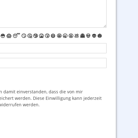
😳
😱
😴
🙄
🤔
🤥
🤮
🤧
😷
🤩
🥱
🤬
💩
👻
💀
👽
🎃
damit einverstanden, dass die von mir
hert werden. Diese Einwilligung kann jederzeit
iderrufen werden.