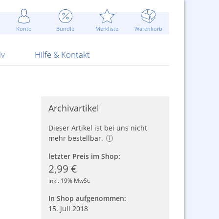
Werbung
 Jahr
are Artikel
Best of Sommeraktionen!
Widerrufsbelehrung
rk
Carl
 Bengalhölzer
fen
bende
Sommerpreise u.v.m.
AGB
otechnik
Konto
Bundle
Merkliste
Warenkorb
nd Attrappen
nehmigung
ste
Blitzschnell...
Kontaktformular
RS Pirotecnia
 und Pistolen
erwerk
& -gebiete
Über uns
werk
Alpha
iv
Hilfe & Kontakt
Archivartikel
Dieser Artikel ist bei uns nicht
mehr bestellbar.
letzter Preis im Shop:
2,99 €
inkl. 19% MwSt.
In Shop aufgenommen:
15. Juli 2018