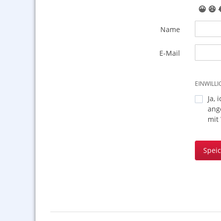
😀
😆
Name
E-Mail
EINWILL
Ja, 
ang
mit
Spei