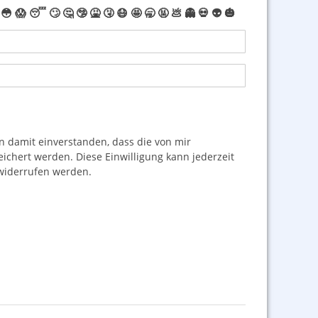
😳
😱
😴
🙄
🤔
🤥
🤮
🤧
😷
🤩
🥱
🤬
💩
👻
💀
👽
🎃
damit einverstanden, dass die von mir
hert werden. Diese Einwilligung kann jederzeit
iderrufen werden.