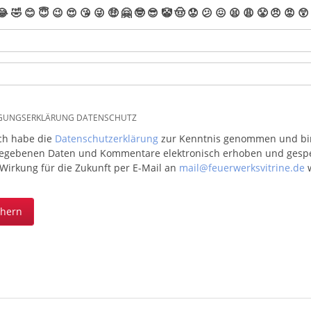
😂
🤣
😊
😇
😉
😍
😘
😜
🤑
🤗
🤓
😎
🤡
🤠
😟
😕
😖
😫
😩
😤
😠
😡
😲
IGUNGSERKLÄRUNG DATENSCHUTZ
ich habe die
Datenschutzerklärung
zur Kenntnis genommen und bin 
egebenen Daten und Kommentare elektronisch erhoben und gespeic
 Wirkung für die Zukunft per E-Mail an
mail@feuerwerksvitrine.de
w
chern