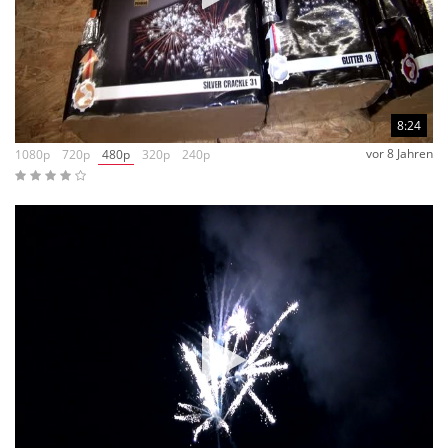
8:24
vor 8 Jahren
1080p
720p
480p
320p
240p