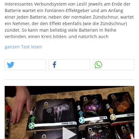
Interessantes Verbundsystem von Lesli! Jeweils am Ende der
Batterie wartet ein Fontänen-Effektgeber und am Anfang
einer jeden Batterie, neben der normalen Zündschnur, wartet
ein Nehmer, der den Effekt ebenfalls (wie die Zündschnur)
zündet. So kann man beliebig viele Batterien in Reihe
verbinden, einen Kreis bilden, und natürlich auch
unterschiedliche Effeke kombinieren, welche es mit diesem
ganzen Text lesen
neuen Konzept gibt. Auch Weco hat Batterie-Serien mit
diesem neuen Verbundsystem im Programm. Sollten diese
geliefert werden, kommen sie auch noch online und dann
kann es die erste echte Pyrohochzeit zweier Hersteller geben!