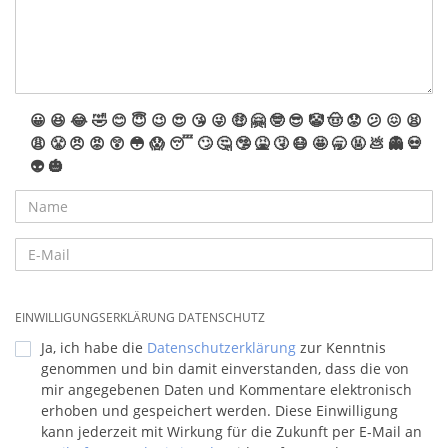
😀
😆
😂
🤣
😊
😇
😉
😍
😘
😜
🤑
🤗
🤓
😎
🤡
🤠
😟
😕
😖
😫
😩
😤
😠
😡
😲
😳
😱
😴
🙄
🤔
🤥
🤮
🤧
😷
🤩
🥱
🤬
💩
👻
💀
👽
🎃
EINWILLIGUNGSERKLÄRUNG DATENSCHUTZ
Ja, ich habe die
Datenschutzerklärung
zur Kenntnis
genommen und bin damit einverstanden, dass die von
mir angegebenen Daten und Kommentare elektronisch
erhoben und gespeichert werden. Diese Einwilligung
kann jederzeit mit Wirkung für die Zukunft per E-Mail an