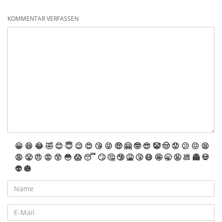
KOMMENTAR VERFASSEN
😀
😆
😂
🤣
😊
😇
😉
😍
😘
😜
🤑
🤗
🤓
😎
🤡
🤠
😟
😕
😖
😫
😩
😤
😠
😡
😲
😳
😱
😴
🙄
🤔
🤥
🤮
🤧
😷
🤩
🥱
🤬
💩
👻
💀
👽
🎃