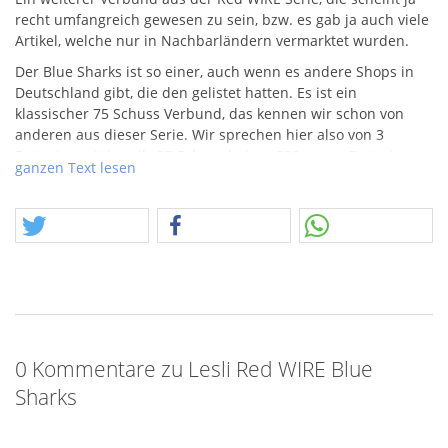
recht umfangreich gewesen zu sein, bzw. es gab ja auch viele
Artikel, welche nur in Nachbarländern vermarktet wurden.
Der Blue Sharks ist so einer, auch wenn es andere Shops in
Deutschland gibt, die den gelistet hatten. Es ist ein
klassischer 75 Schuss Verbund, das kennen wir schon von
anderen aus dieser Serie. Wir sprechen hier also von 3
Batterien mit jeweils 25 Schuss bei ca. 500gr. pro Batterie.
ganzen Text lesen
Es zeigt sich ein verrücktes Effektspiel aus blauen
Sternenbuketts mit teils wechselnden Leuchtfarben und
ebenfalls farblich unterschiedlichen Fisheffekten. Ich hätte
den Verbund "Stich ins Wespennest" genannt so schwirren
die Teilchen umher. Die rasante Schussfolge sorgt dafür, dass
der Effekt zu keinem Zeitpunkt dünn aussieht.
Auch hier müssen wir, aufgrund geringerer Mengen, auf das
Herstellervideo verweisen.
0 Kommentare zu Lesli Red WIRE Blue
Sharks