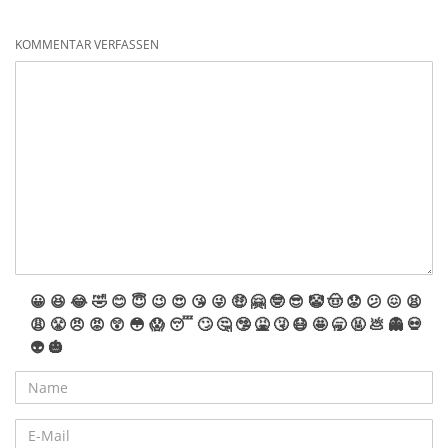
KOMMENTAR VERFASSEN
😀
😆
😂
🤣
😊
😇
😉
😍
😘
😜
🤑
🤗
🤓
😎
🤡
🤠
😟
😕
😖
😫
😩
😤
😠
😡
😲
😳
😱
😴
🙄
🤔
🤥
🤮
🤧
😷
🤩
🥱
🤬
💩
👻
💀
👽
🎃