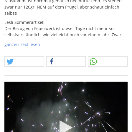
rauskommt ist nochmal genauso beeindruckend. Es stehen
zwar nur 120gr.
NEM
auf dem Prügel, aber schaut einfach
selbst!
Lesli Sommerartikel!
Der Bezug von Feuerwerk ist dieser Tage nicht mehr so
selbstverständlich, wie vielleicht noch vor einem Jahr. Zwar
sind die Lager der Importeure, insbesondere in Deutschland,
ganzen Text lesen
gut gefüllt, doch aus China heißt es „Error“. Die Kombination
aus sehr gerringer Auftragsanfrage von deutschen Firmen in
China, hat bereits seit Ende letzten Jahres zu einer
Verschiebung geführt und man hat Produktionskapazitäten
für andere Länder freigegeben. Zusätzlich führen stark
gestiegene Fracht- und Rohstoffkosten zu empfindlichen
Preiserhöhungen. Selbst wenn es in diesem Jahr noch mal
eine Konjunktur in Sachen Nachfrage ergeben sollte, wird für
dieses Silvester kaum noch Feuerwerk für Deutschland
hergestellt werden. Es ist tatsächlich allgemein fraglich, wie
man zu Produktonsverhältnissen noch vor Corona
zurückfinden will, wenn jetzt für andere Länder stattdessen
hergestellt wurde. Das alles ist keine Basis für besonders
günstige Preise. Die Hersteller werden an ihrer Bestandsware