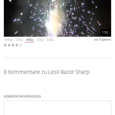
preislich festhalten und haben keine Not diese
überdurchschnittlich günstig abzugeben. So ist es uns eine
Freude, einen der wenigen großen Posten erhalten zu haben,
wir sagen „vielen Dank“ Lesli.
1:52
vor 5 Jahren
1080p
720p
480p
320p
240p
0 Kommentare zu Lesli Razor Sharp
KOMMENTAR VERFASSEN