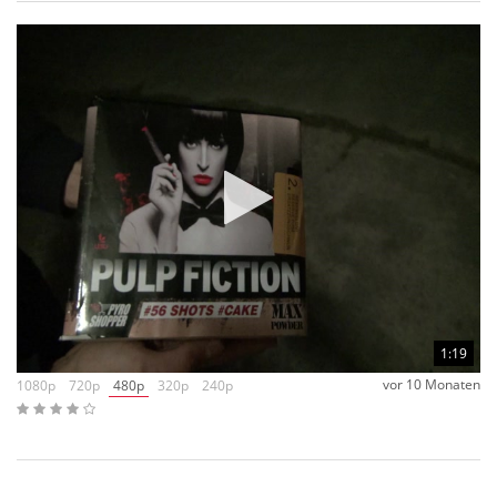
1:19
vor 10 Monaten
1080p
720p
480p
320p
240p