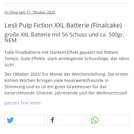
Im Shop seit: 11. Oktober 2025
Lesli Pulp Fiction XXL Batterie (Finalcake)
große XXL Batterie mit 56 Schuss und ca. 500gr.
NEM
Tolle Finalbatterie mit starkem Effekt gepaart mit flottem
Tempo. Gute Effekte, stark ansteigende Schussfolge, das lohnt
sich!
Der Oktober 2025! Ein Monat der Weichenstellung. Die ersten
kühlen Wochen bringen viele Feuerwerksfreunde in
Stimmung und es ist ein guter Gradmesser für das
bevorstehende Silvester, Jahresende und der Weihnachtszeit
im Allgemeinen. Die Wirren unserer Tage wollen wir nicht
ganzen Text lesen
ignorieren, doch die Traditionen, aus denen wir gewachsen
sind, können wir nicht ignorerien!
Festhalten! Festhalten was uns antreibt, festhalten was wir
mögen, festhalten wen und was wir lieben.