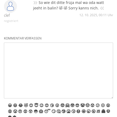
»
So wie dit ditte früja mal wa oda watt
«
jeeht in balin? 🤣 🤣 Sorry kanns nich.
clef
12. 10. 2025, 00:11 Uhr
registriert
KOMMENTAR VERFASSEN
😀
😆
😂
🤣
😊
😇
😉
😍
😘
😜
🤑
🤗
🤓
😎
🤡
🤠
😟
😕
😖
😫
😩
😤
😠
😡
😲
😳
😱
😴
🙄
🤔
🤥
🤮
🤧
😷
🤩
🥱
🤬
💩
👻
💀