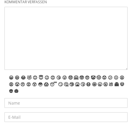
KOMMENTAR VERFASSEN
😀
😆
😂
🤣
😊
😇
😉
😍
😘
😜
🤑
🤗
🤓
😎
🤡
🤠
😟
😕
😖
😫
😩
😤
😠
😡
😲
😳
😱
😴
🙄
🤔
🤥
🤮
🤧
😷
🤩
🥱
🤬
💩
👻
💀
👽
🎃