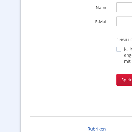
Name
E-Mail
EINWILL
Ja, 
ang
mit
Spei
Rubriken