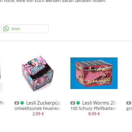
ch hoffe, viele von Euch werden daran Gefallen finden.
teilen
Wire
Lesli Zuckerpüppchen (Die Letzten)
Lesli Worms 2010
EM
Umweltsünde Feuerwerk, sehr schade
100 Schuss Pfeifbatterie
gr
2,99 €
8,99 €