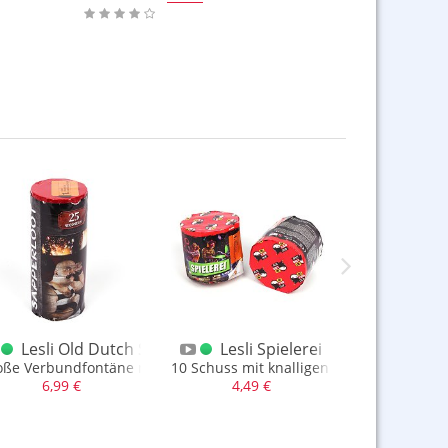
Lesli Old Dutch Sapperloot
Lesli Spielerei
Lesli
oße Verbundfontäne mit 6 Schuss Feueröpfen
10 Schuss mit knalligen Effekten, sehr st
100 Schuss Si
6,99 €
4,49 €
5,99
3,00