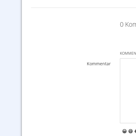
0 Kom
KOMMENT
Kommentar
😀
😆