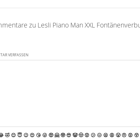
mentare zu Lesli Piano Man XXL Fontänenverb
AR VERFASSEN
😂
🤣
😊
😇
😉
😍
😘
😜
🤑
🤗
🤓
😎
🤡
🤠
😟
😕
😖
😫
😩
😤
😠
😡
😲