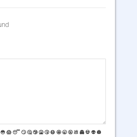
und
😳
😱
😴
🙄
🤔
🤥
🤮
🤧
😷
🤩
🥱
🤬
💩
👻
💀
👽
🎃