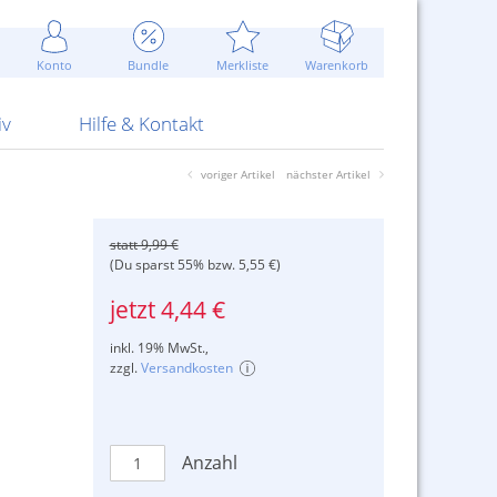
Werbung
 Jahr
are Artikel
Best of Sommeraktionen!
Widerrufsbelehrung
rk
Carl
 Bengalhölzer
fen
bende
Sommerpreise u.v.m.
AGB
otechnik
Konto
Bundle
Merkliste
Warenkorb
nd Attrappen
nehmigung
ste
Blitzschnell...
Kontaktformular
RS Pirotecnia
 und Pistolen
erwerk
& -gebiete
Über uns
werk
Alpha
iv
Hilfe & Kontakt
voriger Artikel
nächster Artikel
statt 9,99 €
(Du sparst 55% bzw. 5,55 €)
jetzt 4,44 €
inkl. 19% MwSt.,
zzgl.
Versandkosten
Anzahl