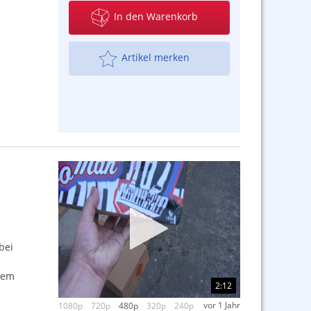
In den Warenkorb
Artikel merken
bei
stem
2:12
vor 1 Jahr
1080p
720p
480p
320p
240p