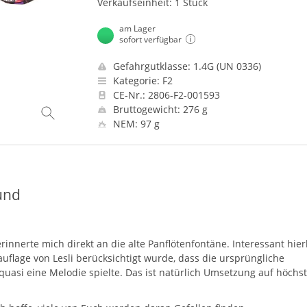
Verkaufseinheit: 1 Stück
am Lager
sofort verfügbar
Gefahrgutklasse: 1.4G (UN 0336)
Kategorie: F2
CE-Nr.: 2806-F2-001593
Bruttogewicht: 276 g
NEM: 97 g
und
erinnerte mich direkt an die alte Panflötenfontäne. Interessant hier
auflage von Lesli berücksichtigt wurde, dass die ursprüngliche
quasi eine Melodie spielte. Das ist natürlich Umsetzung auf höch