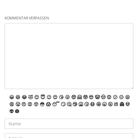
KOMMENTAR VERFASSEN
😀
😆
😂
🤣
😊
😇
😉
😍
😘
😜
🤑
🤗
🤓
😎
🤡
🤠
😟
😕
😖
😫
😩
😤
😠
😡
😲
😳
😱
😴
🙄
🤔
🤥
🤮
🤧
😷
🤩
🥱
🤬
💩
👻
💀
👽
🎃