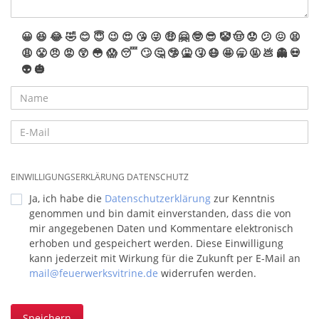
😀
😆
😂
🤣
😊
😇
😉
😍
😘
😜
🤑
🤗
🤓
😎
🤡
🤠
😟
😕
😖
😫
😩
😤
😠
😡
😲
😳
😱
😴
🙄
🤔
🤥
🤮
🤧
😷
🤩
🥱
🤬
💩
👻
💀
👽
🎃
EINWILLIGUNGSERKLÄRUNG DATENSCHUTZ
Ja, ich habe die
Datenschutzerklärung
zur Kenntnis
genommen und bin damit einverstanden, dass die von
mir angegebenen Daten und Kommentare elektronisch
erhoben und gespeichert werden. Diese Einwilligung
kann jederzeit mit Wirkung für die Zukunft per E-Mail an
mail@feuerwerksvitrine.de
widerrufen werden.
Speichern