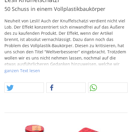
50 Schuss in einem Vollplastikbaukörper
Neuheit von Lesli! Auch der Knuffelschatzi verdient nicht viel
Lob. Der Effekt konzentriert sich einwandfrei auf das Äußere
des zu kaufenden Produkt. Der Effekt, wenn der Artikel
brennt, ist absolut vernachlässigt. Dazu dann noch das
Problem des Vollplastik-Baukörper. Diesen zu kritisieren, hat
uns schon den Titel “Weltverbesserer” eingebracht. Trotzdem
wollen wir es uns nicht nehmen lassen, nochmal auf die
etwas ausführlicheren Gedanken hinzuweisen, welche wir
uns beim Artikel Zuckerpüppchen gemacht haben.
ganzen Text lesen
https://www.feuerwerksvitrine.de/shop/lesli-
zuckerpueppchen.html
In der Summe bekommt man hier 50 Schuss mit Leuchtkugeln
und Crackling, die nur das einfache Feuerwerksgemüt
begeistern können.
Wir sind auch hier der Meinung, dass der volle Preis nicht
gerechtfertig ist, es wird auch kein verlängerten Auftritt
dieses Artikels geben und nach Abverkauf wartet nur das