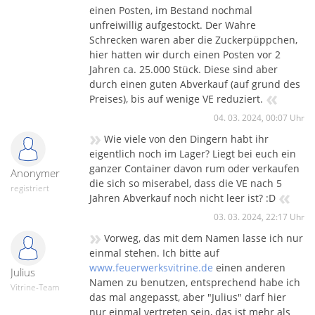
einen Posten, im Bestand nochmal
unfreiwillig aufgestockt. Der Wahre
Schrecken waren aber die Zuckerpüppchen,
hier hatten wir durch einen Posten vor 2
Jahren ca. 25.000 Stück. Diese sind aber
durch einen guten Abverkauf (auf grund des
«
Preises), bis auf wenige VE reduziert.
04. 03. 2024, 00:07 Uhr
»
Wie viele von den Dingern habt ihr
eigentlich noch im Lager? Liegt bei euch ein
ganzer Container davon rum oder verkaufen
Anonymer
die sich so miserabel, dass die VE nach 5
registriert
«
Jahren Abverkauf noch nicht leer ist? :D
03. 03. 2024, 22:17 Uhr
»
Vorweg, das mit dem Namen lasse ich nur
einmal stehen. Ich bitte auf
www.feuerwerksvitrine.de
einen anderen
Julius
Namen zu benutzen, entsprechend habe ich
Vitrine-Team
das mal angepasst, aber "Julius" darf hier
nur einmal vertreten sein, das ist mehr als