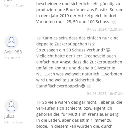
bescheidene und sicherlich sehr günstig zu
Vitrine-Team
produzierende Baukörper aus Plastik. So kam
in dem Jahr 2019 der Artikel gleich in drei
«
Varianten raus, 25, 50 und 100 Schuss.
04. 03. 2024, 12:28 Uhr
»
Kann es sein, dass das einfach nur eine
doppelte Zuckerpüppchen ist?
So zusagen ein 50 Schuss Verbund? 🤣
Axis1988
Vielleicht hatte der Herr Groeneveld auch
registriert
einfach nur Angst, dass die Zuckerpüppchen
umfallen könnte und deshalb Silvester in
NL......ach was weltweit natürlich.....verboten
wird und wollte zur Sicherheit die
«
Standflächeverdoppeln😉
04. 03. 2024, 10:47 Uhr
»
So viele waren das gar nicht... aber ja, die
verkaufen sich schlecht, bzw. eigentlich
gehören die, für Muttis im Prenzlauer Berg,
Julius
in die Läden, aber das ist mir immer zu
Vitrine-Team
blöde. In diesem Fall wurden die, durch