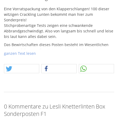
Eine Vorratspackung von den Klapperschlangen! 100 dieser
witzigen Crackling Lunten bekommt man hier zum
Sonderpreis!
Stichprobenartige Tests zeigen eine schwankende
Abbrandgeschwindigt. Also von langsam bis schnell und leise
bis laut kann alles dabei sein.
Das Bewirtschaften dieses Posten besteht im Wesentlichen
aus dem Öffnen großer Kisten und dem Erblicken
ganzen Text lesen
unfassbarer Mengen. Wir werden vielleicht auch mal
jungfreuliche Videos davon machen. Das in der Folge
stattfindende Sortieren ergibt unterschiedliche Angebote! Es
kommen Sortimente und Schachteln zum Vorschein, diese
lassen sich schnell wieder herstellen, man repariert
Packungen und ergänzt fehlende Inhalte. Diese Artikel sind
dann allenfalls von der Umverpackung her ein "Posten".
SONDERPOSTEN
– Wahnsinn 2025! Wir haben es bereits
angekündigt, der größte Einzelposten der Vitrinengeschichte
0 Kommentare zu Lesli Knetterlinten Box
hat uns erreicht. Ein großer Bestandteil sind F1 Artikel aus
Sonderposten F1
verschiedenen Discountern und Märkten. Darunter finden