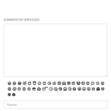
sich Artikel von Aldi, Action und Norma. Diese Artikel
stammen teils auch aus holländischen Märkten und sind so
bei uns weitesgehend unbekannt. Der Schwerpunkt liegt klar
auf "Posten". Demnach sind viele Artikel schlicht lose und
KOMMENTAR VERFASSEN
kommen so bei uns als Sortimentseimer oder
Sortimentskisten ins Angebot. Posten bedeutet immer, dass
Verpackungen beschädigt und Inhalte unvollständig sein
können. Wir hoffen natürlich, dass alle Preise mögliche
Umstände des Auslieferungszustandes ausreichend
entschädigen. Wir wünschen nun viel Spaß mit den
Angeboten.
😀
😆
😂
🤣
😊
😇
😉
😍
😘
😜
🤑
🤗
🤓
😎
🤡
🤠
😟
😕
😖
😫
😩
😤
😠
😡
😲
😳
😱
😴
🙄
🤔
🤥
🤮
🤧
😷
🤩
🥱
🤬
💩
👻
💀
👽
🎃