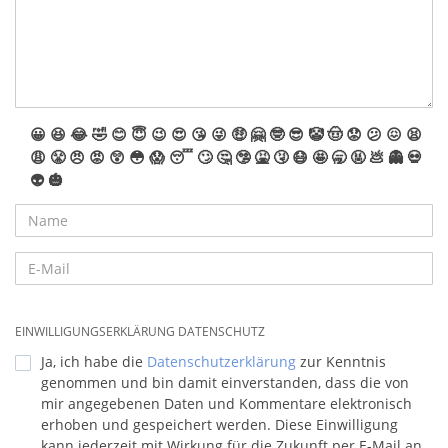
😀
😆
😂
🤣
😊
😇
😉
😍
😘
😜
🤑
🤗
🤓
😎
🤡
🤠
😟
😕
😖
😫
😩
😤
😠
😡
😲
😳
😱
😴
🙄
🤔
🤥
🤮
🤧
😷
🤩
🥱
🤬
💩
👻
💀
👽
🎃
EINWILLIGUNGSERKLÄRUNG DATENSCHUTZ
Ja, ich habe die
Datenschutzerklärung
zur Kenntnis
genommen und bin damit einverstanden, dass die von
mir angegebenen Daten und Kommentare elektronisch
erhoben und gespeichert werden. Diese Einwilligung
kann jederzeit mit Wirkung für die Zukunft per E-Mail an