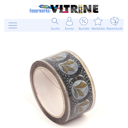
Suche
Konto
Bundle
Merkliste
Warenkorb