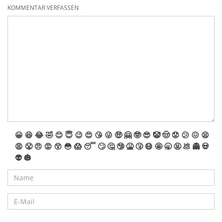
stammen teils auch aus holländischen Märkten und sind so
KOMMENTAR VERFASSEN
bei uns weitesgehend unbekannt. Der Schwerpunkt liegt klar
auf "Posten". Demnach sind viele Artikel schlicht lose und
kommen so bei uns als Sortimentseimer oder
Sortimentskisten ins Angebot. Posten bedeutet immer, dass
Verpackungen beschädigt und Inhalte unvollständig sein
können. Wir hoffen natürlich, dass alle Preise mögliche
Umstände des Auslieferungszustandes ausreichend
entschädigen. Wir wünschen nun viel Spaß mit den
Angeboten.
😀
😆
😂
🤣
😊
😇
😉
😍
😘
😜
🤑
🤗
🤓
😎
🤡
🤠
😟
😕
😖
😫
😩
😤
😠
😡
😲
😳
😱
😴
🙄
🤔
🤥
🤮
🤧
😷
🤩
🥱
🤬
💩
👻
💀
👽
🎃