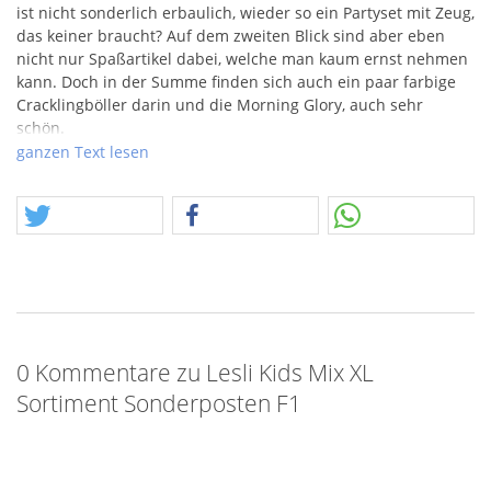
ist nicht sonderlich erbaulich, wieder so ein Partyset mit Zeug,
das keiner braucht? Auf dem zweiten Blick sind aber eben
nicht nur Spaßartikel dabei, welche man kaum ernst nehmen
kann. Doch in der Summe finden sich auch ein paar farbige
Cracklingböller darin und die Morning Glory, auch sehr
schön.
ganzen Text lesen
Das Bewirtschaften dieses Posten besteht im Wesentlichen
aus dem Öffnen großer Kisten und dem Erblicken
unfassbarer Mengen. Wir werden vielleicht auch mal
jungfreuliche Videos davon machen. Das in der Folge
stattfindende Sortieren ergibt unterschiedliche Angebote! Es
kommen Sortimente und Schachteln zum Vorschein, diese
lassen sich schnell wieder herstellen, man repariert
Packungen und ergänzt fehlende Inhalte. Diese Artikel sind
dann allenfalls von der Umverpackung her ein "Posten".
0 Kommentare zu Lesli Kids Mix XL
SONDERPOSTEN
– Wahnsinn 2025! Wir haben es bereits
Sortiment Sonderposten F1
angekündigt, der größte Einzelposten der Vitrinengeschichte
hat uns erreicht. Ein großer Bestandteil sind F1 Artikel aus
verschiedenen Discountern und Märkten. Darunter finden
sich Artikel von Aldi, Action und Norma. Diese Artikel