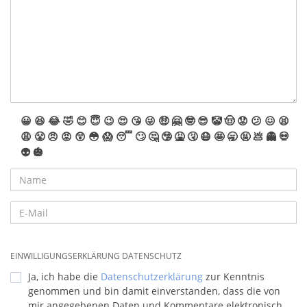
😀
😆
😂
🤣
😊
😇
😉
😍
😘
😜
🤑
🤗
🤓
😎
🤡
🤠
😟
😕
😖
😫
😩
😤
😠
😡
😲
😳
😱
😴
🙄
🤔
🤥
🤮
🤧
😷
🤩
🥱
🤬
💩
👻
💀
👽
🎃
EINWILLIGUNGSERKLÄRUNG DATENSCHUTZ
Ja, ich habe die
Datenschutzerklärung
zur Kenntnis
genommen und bin damit einverstanden, dass die von
mir angegebenen Daten und Kommentare elektronisch