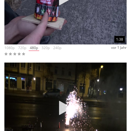
1:38
vor 1 Jahr
1080p
720p
480p
320p
240p