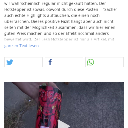
wir wahrscheinlich regulär micht gekauft hätten. Der
Hotstepper ist sowas, obwohl durch diese Posten – "Sache"
auch echte Highlights auftauchen, die einen noch
überraschen. Dieses positive Fazit hängt aber auch nicht
selten mit der Möglichkeit zusammen, dass wir hier einen
guten Preis machen und so der Effekt nochmal anders
bewertet wird. Der Lesli Hotstepper ist mir als Artikel, mit
dem Baukörper und dem Design schon aufgefallen, das sind
ganzen Text lesen
schon Dinge, die ich selbst gerne hätte. Es war dann aber
schlicht zu teuer. Schauen wir mal in Netz…. Die meisten
Preise bewegen sich hier zwischen 7 oder 8 Euro. Da muss
man natürlich schon mal einen Blick auf die
NEM
werfen. ok..
immerhin etwas mehr als 90gr.
NEM
. Beenden wir die
Analyse und nehmen es so, wie es kommt… als Posten! ;)