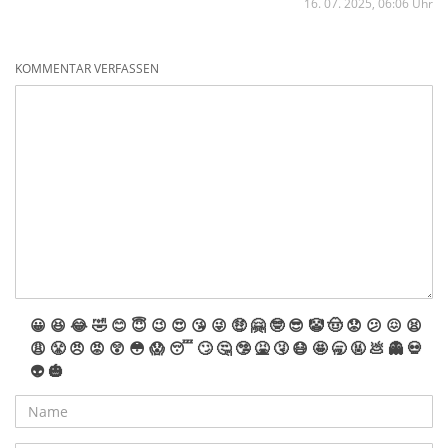
16. 07. 2025, 06:06 Uhr
KOMMENTAR VERFASSEN
😀
😆
😂
🤣
😊
😇
😉
😍
😘
😜
🤑
🤗
🤓
😎
🤡
🤠
😟
😕
😖
😫
😩
😤
😠
😡
😲
😳
😱
😴
🙄
🤔
🤥
🤮
🤧
😷
🤩
🥱
🤬
💩
👻
💀
👽
🎃