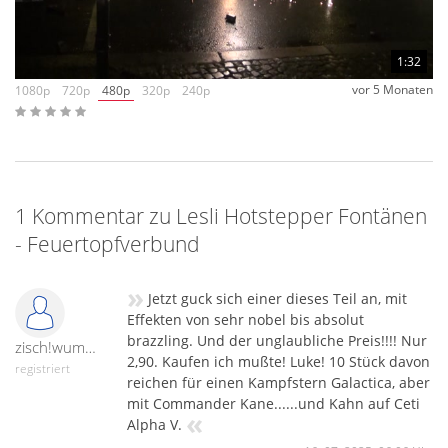
1:32
vor 5 Monaten
1080p
720p
480p
320p
240p
1 Kommentar zu Lesli Hotstepper Fontänen
- Feuertopfverbund
»
Jetzt guck sich einer dieses Teil an, mit
Effekten von sehr nobel bis absolut
brazzling. Und der unglaubliche Preis!!!! Nur
zisch!wumm!peng!
2,90. Kaufen ich mußte! Luke! 10 Stück davon
registriert
reichen für einen Kampfstern Galactica, aber
mit Commander Kane......und Kahn auf Ceti
«
Alpha V.