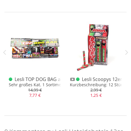
melden wir uns mal langsam steigernd wieder zurück. Es ist
ja nicht so, dass wir nicht länger mit Kanonen auf Spatzen
schießen könnten… Aber sind wir mal ehrlich, es ist schönes
Wetter, wir sind… ihr seid… viel draußen und suchen nach
den letzten Resten im Gebüsch, welche noch an Silvester
erinnern. :)
 Packung
de in Germany 12er Schtl.
Lesli TOP DOG BAG altes SET
Lesli Scoopys 12er
r Art
Sehr großes Kat. 1 Sortiment mit 22 Teilen und ca. 150 gr. NE
Kurzbeschreibung: 12 Stück
14,99 €
2,99 €
7,77 €
1,25 €