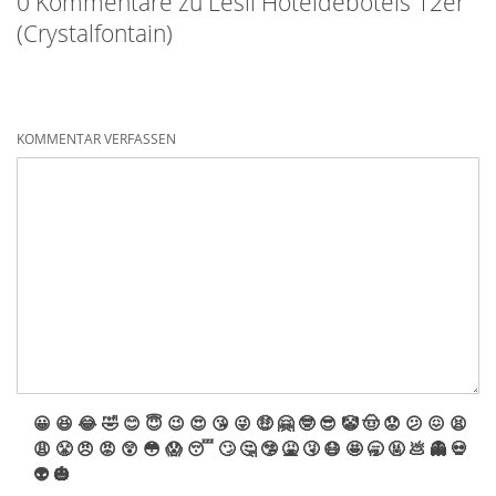
0 Kommentare zu Lesli Hoteldebotels 12er
(Crystalfontain)
KOMMENTAR VERFASSEN
😀
😆
😂
🤣
😊
😇
😉
😍
😘
😜
🤑
🤗
🤓
😎
🤡
🤠
😟
😕
😖
😫
😩
😤
😠
😡
😲
😳
😱
😴
🙄
🤔
🤥
🤮
🤧
😷
🤩
🥱
🤬
💩
👻
💀
👽
🎃