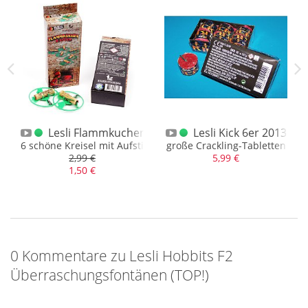
 XXL Sortiment
Lesli Flammkuchen 6er
Lesli Kick 6er 2013
chtel, XXL F1 Fontänen
6 schöne Kreisel mit Aufstiegseffekt und Cracklingfinale
große Crackling-Tabletten
2,99 €
5,99 €
1,50 €
0 Kommentare zu Lesli Hobbits F2
Überraschungsfontänen (TOP!)