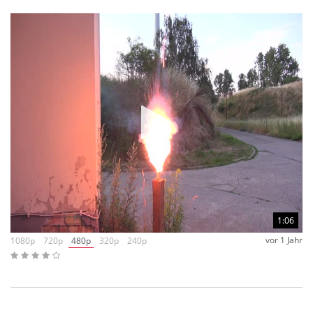
1:06
vor 1 Jahr
1080p
720p
480p
320p
240p