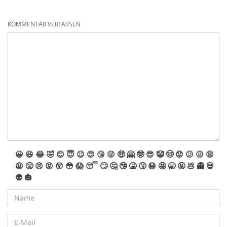
KOMMENTAR VERFASSEN
😀
😆
😂
🤣
😊
😇
😉
😍
😘
😜
🤑
🤗
🤓
😎
🤡
🤠
😟
😕
😖
😫
😩
😤
😠
😡
😲
😳
😱
😴
🙄
🤔
🤥
🤮
🤧
😷
🤩
🥱
🤬
💩
👻
💀
👽
🎃