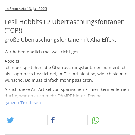
Im Shop seit: 13. Juli 2025
Lesli Hobbits F2 Überraschungsfontänen
(TOP!)
große Überraschungsfontäne mit Aha-Effekt
Wir haben endlich mal was richtiges!
Abseits:
Ich muss gestehen, die Überraschungsfontänen, namentlich
als Happiness bezeichnet, in F1 sind nicht so, wie ich sie mir
wünsche. Da muss einfach mehr passieren.
Als ich diese Art Artikel von spanischen Firmen kennenlernen
durfte, war da auch mehr
DAMPF
hinter. Das hat
offensichtlich mit der Klassifizierung zutun, denn diese ältere
ganzen Text lesen
Version einer F2 Überraschungsfontäne von Lesli ist einfach
besser! Endlich mal, auch wenn F2. Vielleicht muss man die
umpacken, in F1 Schachteln…. aahh… keine gute Idee. :-)