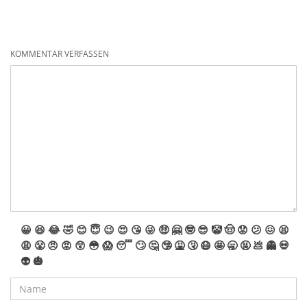
KOMMENTAR VERFASSEN
😀
😆
😂
🤣
😊
😇
😉
😍
😘
😜
🤑
🤗
🤓
😎
🤡
🤠
😟
😕
😖
😫
😩
😤
😠
😡
😲
😳
😱
😴
🙄
🤔
🤥
🤮
🤧
😷
🤩
🥱
🤬
💩
👻
💀
👽
🎃