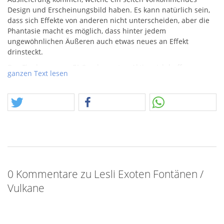
Design und Erscheinungsbild haben. Es kann natürlich sein,
dass sich Effekte von anderen nicht unterscheiden, aber die
Phantasie macht es möglich, dass hinter jedem
ungewöhnlichen Äußeren auch etwas neues an Effekt
drinsteckt.
Das Finale unserer F1 Sonderposten-Aktion. Ich hoffe
ganzen Text lesen
natürlich, dass diese beiden Aspekte quasi matchen. Nahezu
2 Monate habe ich täglich im Lager verbracht, jeden Artikel,
jede Kiste erschlossen, sortiert und daraus Ideen und
Möglichkeiten entwickelt. Das es nun zeitlich nur noch für
einen Part im Rahmen der Sommeraktion reicht, ist Teil des
intensiven Aufwands, der diesen Posten ausmachte.
Angebote, Kreationen, Ideen, alles aus einer Hand. Ich hoffe,
jeder findet was für sich.
0 Kommentare zu Lesli Exoten Fontänen /
Vulkane