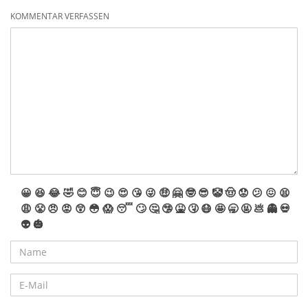
KOMMENTAR VERFASSEN
😀
😆
😂
🤣
😊
😇
😉
😍
😘
😜
🤑
🤗
🤓
😎
🤡
🤠
😟
😕
😖
😫
😩
😤
😠
😡
😲
😳
😱
😴
🙄
🤔
🤥
🤮
🤧
😷
🤩
🥱
🤬
💩
👻
💀
👽
🎃