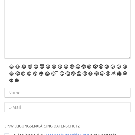
😀
😆
😂
🤣
😊
😇
😉
😍
😘
😜
🤑
🤗
🤓
😎
🤡
🤠
😟
😕
😖
😫
😩
😤
😠
😡
😲
😳
😱
😴
🙄
🤔
🤥
🤮
🤧
😷
🤩
🥱
🤬
💩
👻
💀
👽
🎃
EINWILLIGUNGSERKLÄRUNG DATENSCHUTZ