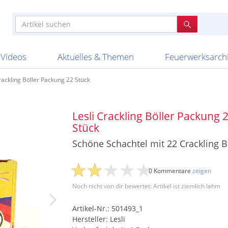
e
n anderen
e
tellen
Anzündhilfen
Bombenrohre
Ladenverkauf 2023
Auftragsbestätigung
Poster und 
Feuerwerk im
Nicht lieferb
Broekhoff
BVBA Belgien
BVD
Cafferata Vuurwe
ourismus
Feuerwerk T1
Batterien
20 Jahre Feuerwerksvitrine
Altersnachweis
Streich- und
Sammlertref
Gewerbetrei
BKV Vuurwerk
Blackboxx
Bo Peep
Bothmer Pyr
mpressionen
Schallerzeuger P1
Knallkörper
Ladenverkauf 2024
Bestellschluss
Schachteln u
Ausnahmege
Versanddien
Fireworks
Apel Feuerwerk
Argento Feuerwerk
A
t
lichkeiten
Jugendfeuerwerk
Raketen
Ladenverkauf 2025
Bestellablauf
Scherzartikel
Hochzeitsfeu
Lieferzeiten 
Adam\'s Fireworks
Alba Feuerwerk
Albert Feue
Videos
Aktuelles & Themen
Feuerwerksarch
rackling Böller Packung 22 Stück
Lesli Crackling Böller Packung 
Stück
Schöne Schachtel mit 22 Crackling B
0 Kommentare
zeigen
Noch nicht von dir bewertet: Artikel ist ziemlich lahm
Artikel-Nr.: 501493_1
Hersteller: Lesli