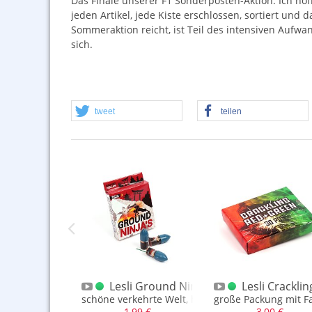
Das Finale unserer F1 Sonderposten-Aktion. Ich hof
jeden Artikel, jede Kiste erschlossen, sortiert und
Sommeraktion reicht, ist Teil des intensiven Aufwan
sich.
tweet
teilen
achtel Crackling Bälle F1
ulkan Packung Big 4er
Lesli Ground Ninjas 10er Packung
Lesli Crackl
en
1 Vulkane
schöne verkehrte Welt, hier tanzt der Brummer 
große Packung mit Fa
,00 €
1,99 €
3,00 €