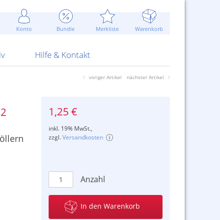
Werbung
 Jahr
are Artikel
Best of Sommeraktionen!
Widerrufsbelehrung
rk
Carl
 Bengalhölzer
fen
bende
Sommerpreise u.v.m.
AGB
otechnik
Konto
Bundle
Merkliste
Warenkorb
nd Attrappen
nehmigung
ste
Blitzschnell...
Kontaktformular
RS Pirotecnia
 und Pistolen
erwerk
& -gebiete
Über uns
werk
Alpha
iv
Hilfe & Kontakt
voriger Artikel
nächster Artikel
1,25 €
22
inkl. 19% MwSt.,
öllern
zzgl.
Versandkosten
Anzahl
In den Warenkorb