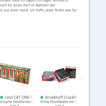
Monate habe ich täglich im Lager verbracht,
r noch für einen Part im Rahmen der
s aus einer Hand. Ich hoffe, jeder findet was für
Böller Eimer F1
 28 Stück Sonderposten F1
Lesli CAT ONE Flashing / Crackling Kings 12er Packung
Broekhoff Crackling Balls 50er Pa
Lesli Kil
utstarke Heulfontänen mit Cracklingfinale
Echte Plastikbälle mit Silberfunken
85 fetzige k
3,99 €
2,99 €
0,50