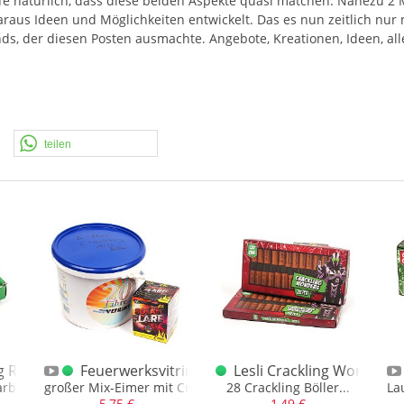
fe natürlich, dass diese beiden Aspekte quasi matchen. Nahezu 2 
 daraus Ideen und Möglichkeiten entwickelt. Das es nun zeitlich nu
ds, der diesen Posten ausmachte. Angebote, Kreationen, Ideen, alle
teilen
ing Red + Green XL Packung Sonderposten F1
Feuerwerksvitrine Bunter L - Max Crackling Mix 
Lesli Crackling Wonders
auf dem Kopf
rbcrackling-Böllern
großer Mix-Eimer mit Crackling- Bällen und Böllern
28 Crackling Böller...
La
5,75 €
1,49 €