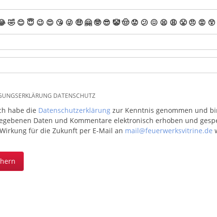
😂
🤣
😊
😇
😉
😍
😘
😜
🤑
🤗
🤓
😎
🤡
🤠
😟
😕
😖
😫
😩
😤
😠
😡
😲
IGUNGSERKLÄRUNG DATENSCHUTZ
ich habe die
Datenschutzerklärung
zur Kenntnis genommen und bin 
egebenen Daten und Kommentare elektronisch erhoben und gespeic
 Wirkung für die Zukunft per E-Mail an
mail@feuerwerksvitrine.de
w
chern