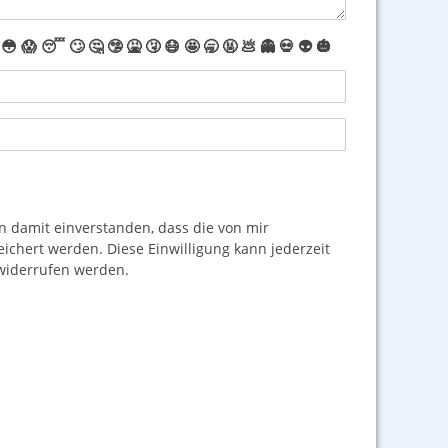
😳
😱
😴
🙄
🤔
🤥
🤮
🤧
😷
🤩
🥱
🤬
💩
👻
💀
👽
🎃
damit einverstanden, dass die von mir
hert werden. Diese Einwilligung kann jederzeit
iderrufen werden.