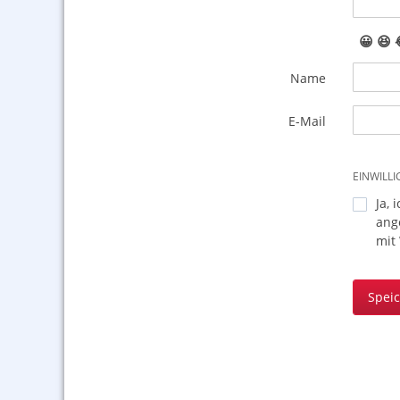
😀
😆
Name
E-Mail
EINWILL
Ja, 
ang
mit
Spei