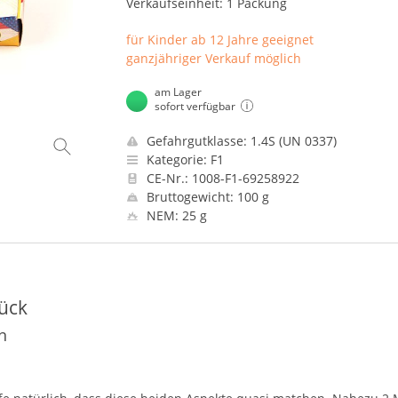
Verkaufseinheit: 1 Packung
für Kinder ab 12 Jahre geeignet
ganzjähriger Verkauf möglich
am Lager
sofort verfügbar
Gefahrgutklasse: 1.4S (UN 0337)
Kategorie: F1
CE-Nr.: 1008-F1-69258922
Bruttogewicht: 100 g
NEM: 25 g
tück
n