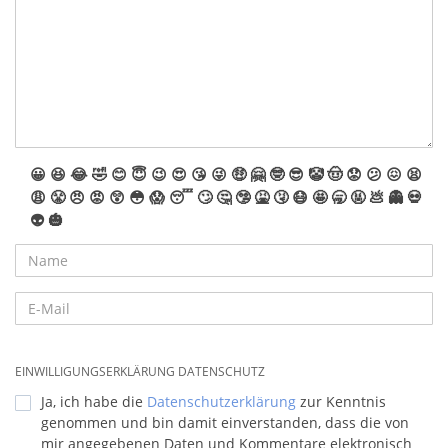
😀
😆
😂
🤣
😊
😇
😉
😍
😘
😜
🤑
🤗
🤓
😎
🤡
🤠
😟
😕
😖
😫
😩
😤
😠
😡
😲
😳
😱
😴
🙄
🤔
🤥
🤮
🤧
😷
🤩
🥱
🤬
💩
👻
💀
👽
🎃
EINWILLIGUNGSERKLÄRUNG DATENSCHUTZ
Ja, ich habe die
Datenschutzerklärung
zur Kenntnis
genommen und bin damit einverstanden, dass die von
mir angegebenen Daten und Kommentare elektronisch