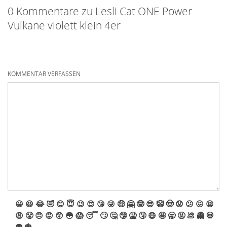
0 Kommentare zu Lesli Cat ONE Power
Vulkane violett klein 4er
KOMMENTAR VERFASSEN
😀
😆
😂
🤣
😊
😇
😉
😍
😘
😜
🤑
🤗
🤓
😎
🤡
🤠
😟
😕
😖
😫
😩
😤
😠
😡
😲
😳
😱
😴
🙄
🤔
🤥
🤮
🤧
😷
🤩
🥱
🤬
💩
👻
💀