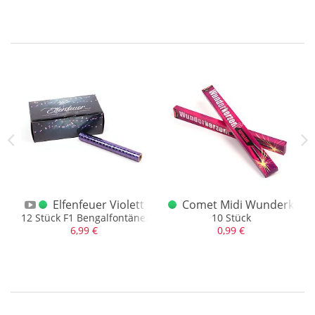
rposten F1
Violett
Elfenfeuer Violett
Comet Midi Wunderkerzen
n F1 Bengalfontänen
12 Stück F1 Bengalfontänen
10 Stück
6,99 €
0,99 €