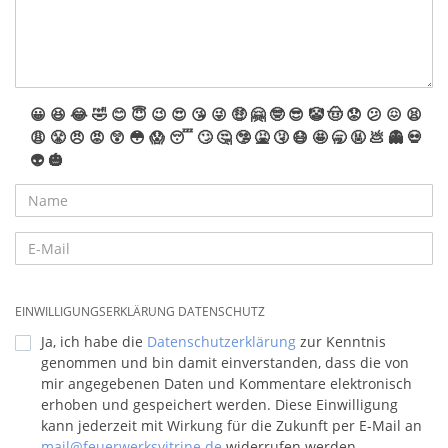
😀
😆
😂
🤣
😊
😇
😉
😍
😘
😜
🤑
🤗
🤓
😎
🤡
🤠
😟
😕
😖
😫
😩
😤
😠
😡
😲
😳
😱
😴
🙄
🤔
🤥
🤮
🤧
😷
🤩
🥱
🤬
💩
👻
💀
👽
🎃
EINWILLIGUNGSERKLÄRUNG DATENSCHUTZ
Ja, ich habe die
Datenschutzerklärung
zur Kenntnis
genommen und bin damit einverstanden, dass die von
mir angegebenen Daten und Kommentare elektronisch
erhoben und gespeichert werden. Diese Einwilligung
kann jederzeit mit Wirkung für die Zukunft per E-Mail an
mail@feuerwerksvitrine.de
widerrufen werden.