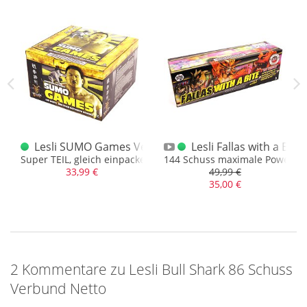
50 Schuss Verbund
Lesli SUMO Games Verbund Netto
Lesli Fallas with a Bi
d
Super TEIL, gleich einpacken...
144 Schuss maximale Power G
33,99 €
49,99 €
35,00 €
2 Kommentare zu Lesli Bull Shark 86 Schuss
Verbund Netto