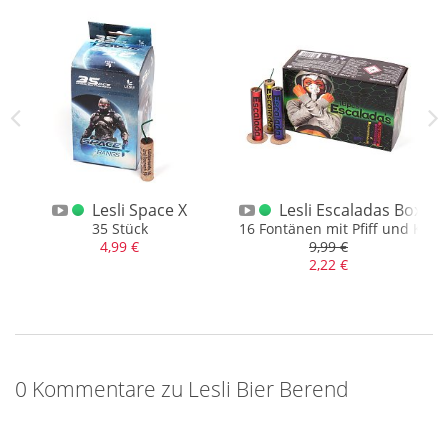
t
Lesli Space X
Lesli Escaladas Box
 spuckt
35 Stück
16 Fontänen mit Pfiff und Knall
4,99 €
9,99 €
2,22 €
0 Kommentare zu Lesli Bier Berend