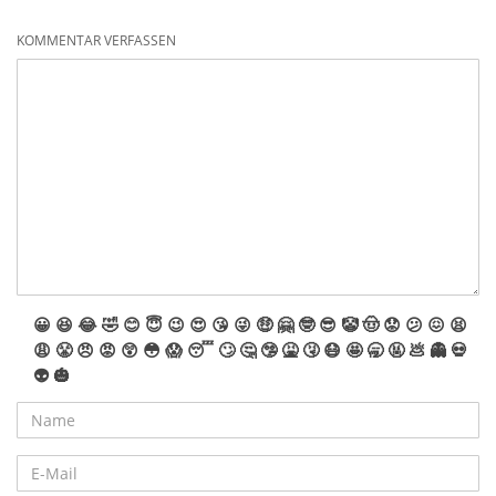
KOMMENTAR VERFASSEN
😀
😆
😂
🤣
😊
😇
😉
😍
😘
😜
🤑
🤗
🤓
😎
🤡
🤠
😟
😕
😖
😫
😩
😤
😠
😡
😲
😳
😱
😴
🙄
🤔
🤥
🤮
🤧
😷
🤩
🥱
🤬
💩
👻
💀
👽
🎃