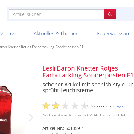
e
n anderen
e
tellen
Anzündhilfen
Bombenrohre
Ladenverkauf 2023
Auftragsbestätigung
Poster und 
Feuerwerk im
Nicht lieferb
Broekhoff
BVBA Belgien
BVD
Cafferata Vuurwe
ourismus
Feuerwerk T1
Batterien
20 Jahre Feuerwerksvitrine
Altersnachweis
Streich- und
Sammlertref
Gewerbetrei
BKV Vuurwerk
Blackboxx
Bo Peep
Bothmer Pyr
mpressionen
Schallerzeuger P1
Knallkörper
Ladenverkauf 2024
Bestellschluss
Schachteln u
Ausnahmege
Versanddien
Fireworks
Apel Feuerwerk
Argento Feuerwerk
A
t
lichkeiten
Jugendfeuerwerk
Raketen
Ladenverkauf 2025
Bestellablauf
Scherzartikel
Hochzeitsfeu
Lieferzeiten 
Adam\'s Fireworks
Alba Feuerwerk
Albert Feue
Videos
Aktuelles & Themen
Feuerwerksarch
Baron Knetter Rotjes Farbcrackling Sonderposten F1
Lesli Baron Knetter Rotjes
Farbcrackling Sonderposten F1
schöner Artikel mit spanish-style Opt
sprüht Leuchtsterne
0 Kommentare
zeigen
Noch nicht von dir bewertet: Artikel ist ziemlich lahm
Artikel-Nr.: 501359_1