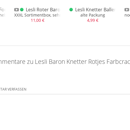
e Version Sonderposten F1
 Fontein Vegas Vulcano
Lesli Roter Baron Mix XXXL Vuurwerk Mix Sonde
Lesli Knetter Ballen XL alt
n neben dem echten Wondercone
XXXL Sortimentbox, sehr groß, viele Artikel
alte Packung
no
11,00 €
4,99 €
mentare zu Lesli Baron Knetter Rotjes Farbcra
AR VERFASSEN