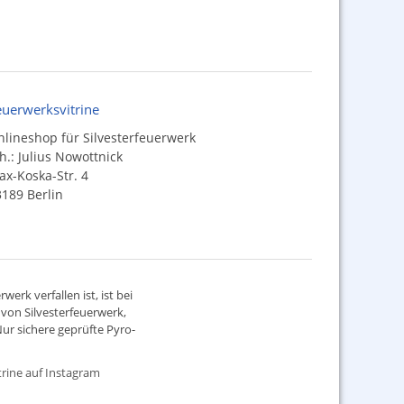
euerwerksvitrine
lineshop für Silvesterfeuerwerk
h.: Julius Nowottnick
x-Koska-Str. 4
189 Berlin
werk verfallen ist, ist bei
d von
Silvesterfeuerwerk
,
ur sichere geprüfte Pyro-
rine auf Instagram