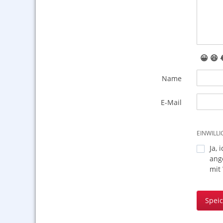
😀
😆
Name
E-Mail
EINWILL
Ja, 
ang
mit
Spei