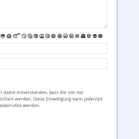
😳
😱
😴
🙄
🤔
🤥
🤮
🤧
😷
🤩
🥱
🤬
💩
👻
💀
👽
🎃
damit einverstanden, dass die von mir
hert werden. Diese Einwilligung kann jederzeit
iderrufen werden.