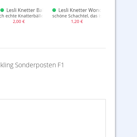
rposten F1
 4er
Lesli Knetter Ballen 6er - Neuzeitrarität
Lesli Knetter Wonders 16 Stuks bl
Lesli
ch echte Knatterbälle
schöne Schachtel, das ist hier die Beson
XXL F1 Run
2,00 €
1,20 €
0,50
ckling Sonderposten F1