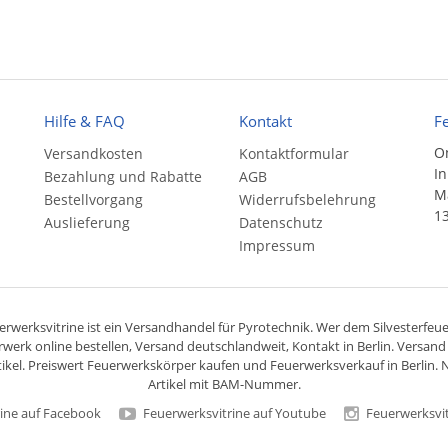
Hilfe & FAQ
Kontakt
F
On
Versandkosten
Kontaktformular
In
Bezahlung und Rabatte
AGB
Ma
Bestellvorgang
Widerrufsbelehrung
13
Auslieferung
Datenschutz
Impressum
rwerksvitrine ist ein
Versandhandel
für
Pyrotechnik
. Wer dem Silvesterfeuer
rwerk online bestellen,
Versand deutschlandweit
, Kontakt in Berlin. Versan
ikel. Preiswert
Feuerwerkskörper
kaufen und Feuerwerksverkauf in Berlin. N
Artikel mit BAM-Nummer.
ine auf Facebook
Feuerwerksvitrine auf Youtube
Feuerwerksvit