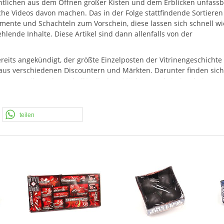
ntlichen aus dem Öffnen großer Kisten und dem Erblicken unfassb
che Videos davon machen. Das in der Folge stattfindende Sortieren
mente und Schachteln zum Vorschein, diese lassen sich schnell w
lende Inhalte. Diese Artikel sind dann allenfalls von der
eits angekündigt, der größte Einzelposten der Vitrinengeschichte
el aus verschiedenen Discountern und Märkten. Darunter finden sich
stammen teils auch aus holländischen Märkten und sind so bei uns
r auf "Posten". Demnach sind viele Artikel schlicht lose und kom
ten ins Angebot. Posten bedeutet immer, dass Verpackungen besch
natürlich, dass alle Preise mögliche Umstände des
teilen
. Wir wünschen nun viel Spaß mit den Angeboten.