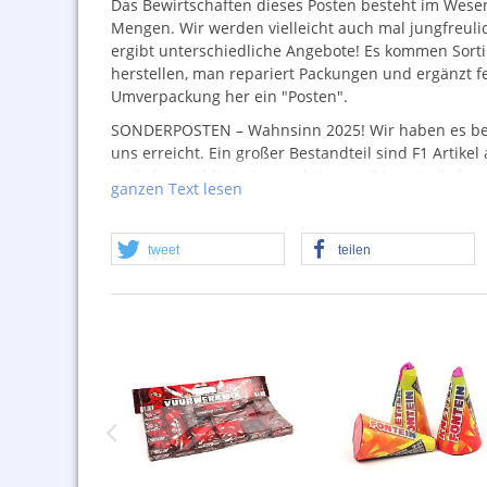
Das Bewirtschaften dieses Posten besteht im Wese
Mengen. Wir werden vielleicht auch mal jungfreuli
ergibt unterschiedliche Angebote! Es kommen Sorti
herstellen, man repariert Packungen und ergänzt feh
Umverpackung her ein "Posten".
SONDERPOSTEN
– Wahnsinn 2025! Wir haben es ber
uns erreicht. Ein großer Bestandteil sind F1 Artik
Artikel von Aldi, Action und Norma. Diese Artikel 
ganzen Text lesen
weitesgehend unbekannt. Der Schwerpunkt liegt kla
so bei uns als Sortimentseimer oder Sortimentskis
und Inhalte unvollständig sein können. Wir hoffen 
tweet
teilen
Auslieferungszustandes ausreichend entschädigen