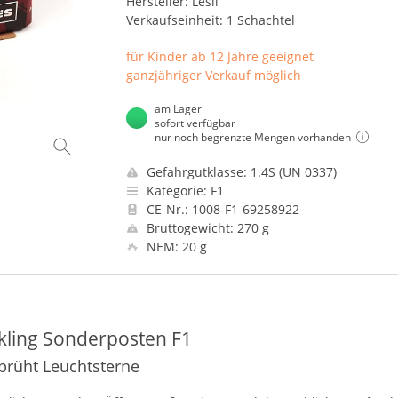
Hersteller: Lesli
Verkaufseinheit: 1 Schachtel
für Kinder ab 12 Jahre geeignet
ganzjähriger Verkauf möglich
am Lager
sofort verfügbar
nur noch begrenzte Mengen vorhanden
Gefahrgutklasse: 1.4S (UN 0337)
Kategorie: F1
CE-Nr.: 1008-F1-69258922
Bruttogewicht: 270 g
NEM: 20 g
ckling Sonderposten F1
sprüht Leuchtsterne