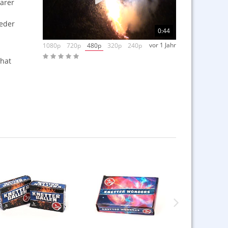
arer
ieder
0:44
vor 1 Jahr
1080p
720p
480p
320p
240p
 hat
men
ädigt