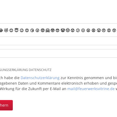
😂
🤣
😊
😇
😉
😍
😘
😜
🤑
🤗
🤓
😎
🤡
🤠
😟
😕
😖
😫
😩
😤
😠
😡
😲
IGUNGSERKLÄRUNG DATENSCHUTZ
ich habe die
Datenschutzerklärung
zur Kenntnis genommen und bin 
egebenen Daten und Kommentare elektronisch erhoben und gespeic
 Wirkung für die Zukunft per E-Mail an
mail@feuerwerksvitrine.de
w
chern