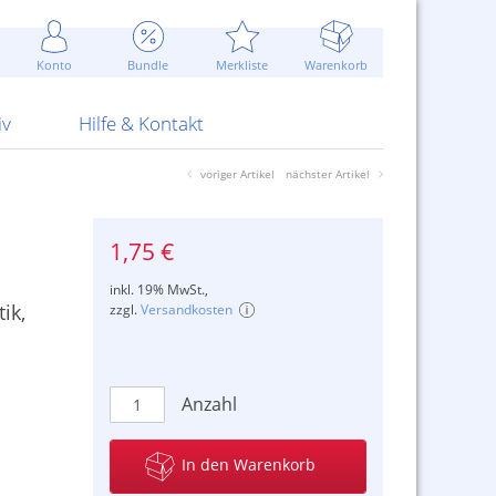
Werbung
 Jahr
are Artikel
Best of Sommeraktionen!
Widerrufsbelehrung
rk
Carl
 Bengalhölzer
fen
bende
Sommerpreise u.v.m.
AGB
otechnik
Konto
Bundle
Merkliste
Warenkorb
nd Attrappen
nehmigung
ste
Blitzschnell...
Kontaktformular
RS Pirotecnia
 und Pistolen
erwerk
& -gebiete
Über uns
werk
Alpha
iv
Hilfe & Kontakt
voriger Artikel
nächster Artikel
1,75 €
inkl. 19% MwSt.,
ik,
zzgl.
Versandkosten
Anzahl
In den Warenkorb